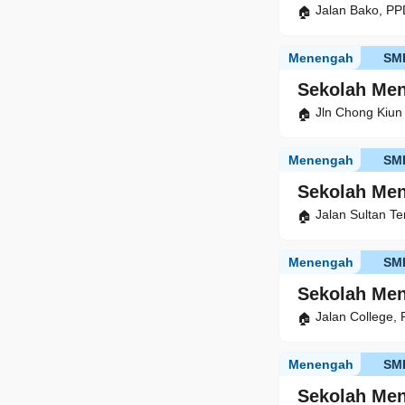
Jalan Bako, PP
Menengah
SM
Sekolah Me
Jln Chong Kiun
Menengah
SM
Sekolah Me
Jalan Sultan T
Menengah
SM
Sekolah Men
Jalan College,
Menengah
SM
Sekolah Me