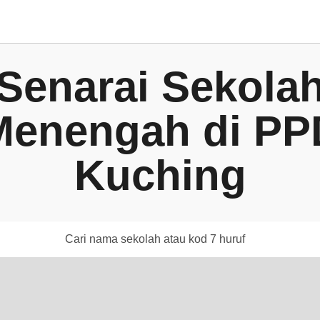
Senarai Sekola
Menengah di PP
Kuching