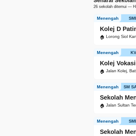
Senarai Sekolah
26 sekolah ditemui — H
Menengah
SM
Kolej D Pati
Lorong Siol Ka
Menengah
K
Kolej Vokas
Jalan Kolej, B
Menengah
SM S
Sekolah Me
Jalan Sultan T
Menengah
SM
Sekolah Me