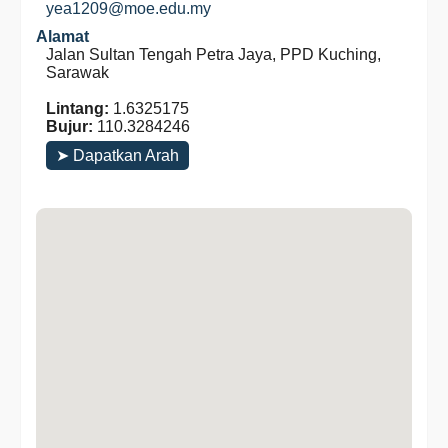
yea1209@moe.edu.my
Alamat
Jalan Sultan Tengah Petra Jaya, PPD Kuching,
Sarawak
Lintang:
1.6325175
Bujur:
110.3284246
➤ Dapatkan Arah