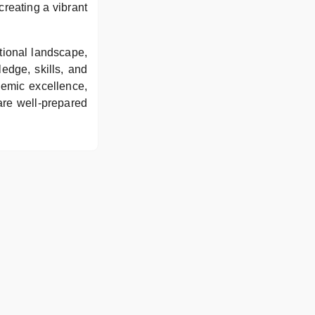
creating a vibrant
tional landscape,
ledge, skills, and
demic excellence,
are well-prepared