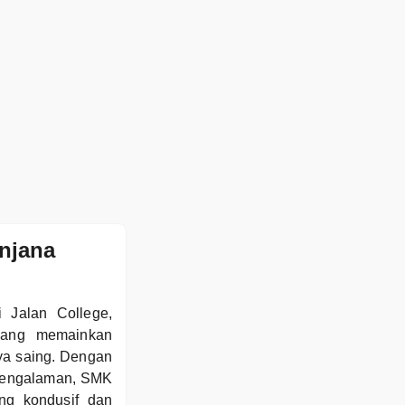
njana
 Jalan College,
 yang memainkan
ya saing. Dengan
rpengalaman, SMK
ng kondusif dan