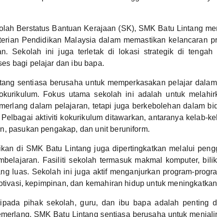
olah Berstatus Bantuan Kerajaan (SK), SMK Batu Lintang m
erian Pendidikan Malaysia dalam memastikan kelancaran p
n. Sekolah ini juga terletak di lokasi strategik di tengah
s bagi pelajar dan ibu bapa.
tang sentiasa berusaha untuk memperkasakan pelajar dalam
kurikulum. Fokus utama sekolah ini adalah untuk melahir
erlang dalam pelajaran, tetapi juga berkebolehan dalam bi
Pelbagai aktiviti kokurikulum ditawarkan, antaranya kelab-ke
, pasukan pengakap, dan unit beruniform.
dikan di SMK Batu Lintang juga dipertingkatkan melalui pen
mbelajaran. Fasiliti sekolah termasuk makmal komputer, bili
yang luas. Sekolah ini juga aktif menganjurkan program-pro
motivasi, kepimpinan, dan kemahiran hidup untuk meningkatkan 
ipada pihak sekolah, guru, dan ibu bapa adalah penting 
emerlang. SMK Batu Lintang sentiasa berusaha untuk menjal