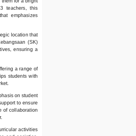
them for a bright
3 teachers, this
that emphasizes
egic location that
 Kebangsaan (SK)
tives, ensuring a
fering a range of
ips students with
rket.
phasis on student
support to ensure
e of collaboration
r.
icular activities