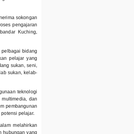
enerima sokongan
roses pengajaran
 bandar Kuching,
 pelbagai bidang
kan pelajar yang
dang sukan, seni,
lab sukan, kelab-
ggunaan teknologi
k multimedia, dan
gram pembangunan
potensi pelajar.
dalam melahirkan
in hubungan yang