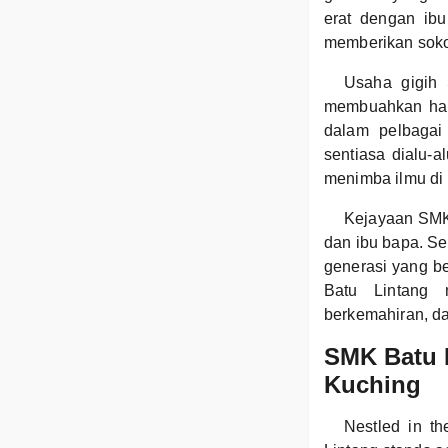
erat dengan ibu
memberikan sokon
Usaha gigih
membuahkan hasi
dalam pelbagai 
sentiasa dialu-
menimba ilmu di 
Kejayaan SMK 
dan ibu bapa. Se
generasi yang b
Batu Lintang 
berkemahiran, d
SMK Batu L
Kuching
Nestled in t