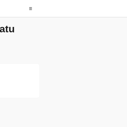
☰
atu