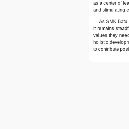
as a center of le
and stimulating e
As SMK Batu L
it remains steadf
values they need
holistic develop
to contribute pos