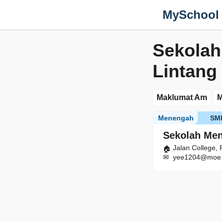
MySchool
Sekolah
Lintang
Maklumat Am
M
Menengah
SM
Sekolah Men
Jalan College,
yee1204@moe.