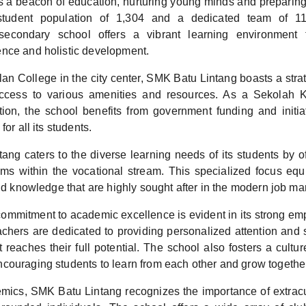
s a beacon of education, nurturing young minds and preparing 
student population of 1,304 and a dedicated team of 11
secondary school offers a vibrant learning environment 
nce and holistic development.
an College in the city center, SMK Batu Lintang boasts a strat
ccess to various amenities and resources. As a Sekolah
ution, the school benefits from government funding and initia
for all its students.
ng caters to the diverse learning needs of its students by of
s within the vocational stream. This specialized focus equ
and knowledge that are highly sought after in the modern job ma
ommitment to academic excellence is evident in its strong em
chers are dedicated to providing personalized attention and 
 reaches their full potential. The school also fosters a cultur
couraging students to learn from each other and grow togethe
ics, SMK Batu Lintang recognizes the importance of extracurr