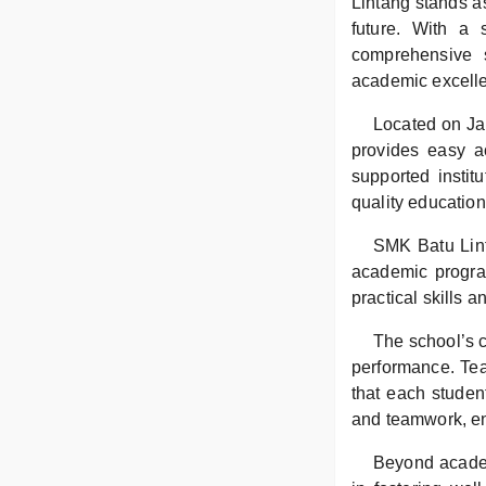
Lintang stands a
future. With a 
comprehensive 
academic excelle
Located on Jal
provides easy a
supported instit
quality education 
SMK Batu Linta
academic program
practical skills 
The school’s c
performance. Tea
that each student
and teamwork, en
Beyond academ