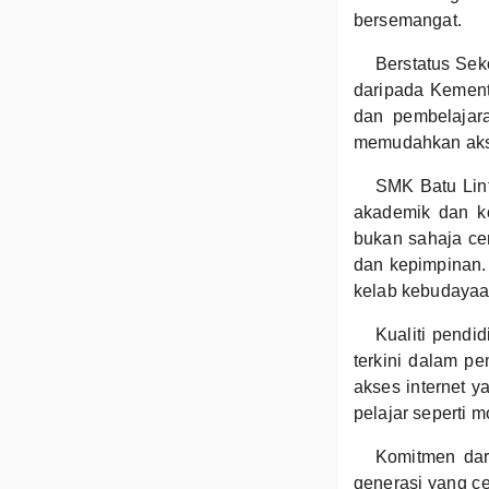
bersemangat.
Berstatus Sek
daripada Kement
dan pembelajara
memudahkan akse
SMK Batu Lin
akademik dan ko
bukan sahaja cem
dan kepimpinan. 
kelab kebudayaan
Kualiti pendi
terkini dalam pe
akses internet 
pelajar seperti 
Komitmen dar
generasi yang c