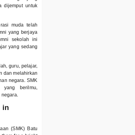
a dijemput untuk
rasi muda telah
mni yang berjaya
umni sekolah ini
ajar yang sedang
h, guru, pelajar,
an dan melahirkan
unan negara. SMK
 yang berilmu,
 negara.
 in
saan (SMK) Batu