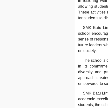
in fostering wel
allowing students
These activities 
for students to d
SMK Batu Lint
school encourage
sense of respons
future leaders w
on society.
The school’s d
in its commitmen
diversity and p
approach create
empowered to su
SMK Batu Linta
academic excelle
students, the sch