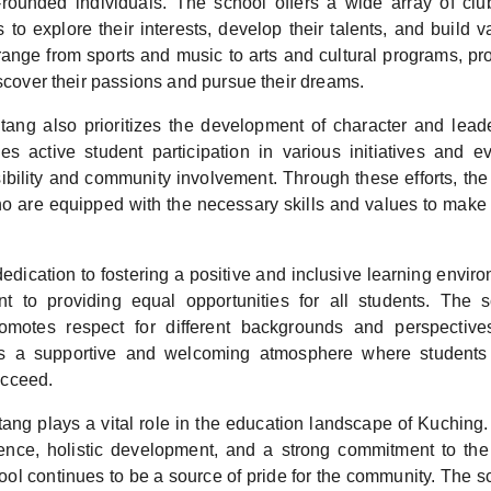
l-rounded individuals. The school offers a wide array of clu
 to explore their interests, develop their talents, and build val
range from sports and music to arts and cultural programs, pr
iscover their passions and pursue their dreams.
ang also prioritizes the development of character and leade
s active student participation in various initiatives and ev
ibility and community involvement. Through these efforts, the 
ho are equipped with the necessary skills and values to make 
edication to fostering a positive and inclusive learning enviro
t to providing equal opportunities for all students. The 
romotes respect for different backgrounds and perspectives
s a supportive and welcoming atmosphere where students
cceed.
ng plays a vital role in the education landscape of Kuching. 
nce, holistic development, and a strong commitment to the 
ool continues to be a source of pride for the community. The s