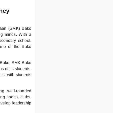
ney
gsaan (SMK) Bako
ng minds. With a
econdary school,
one of the Bako
of Bako, SMK Bako
s of its students.
ts, with students
ng well-rounded
ng sports, clubs,
develop leadership