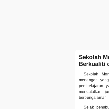
Sekolah M
Berkualiti
Sekolah Men
menengah yang 
pembelajaran 
mencatatkan j
berpengalaman.
Sejak penub