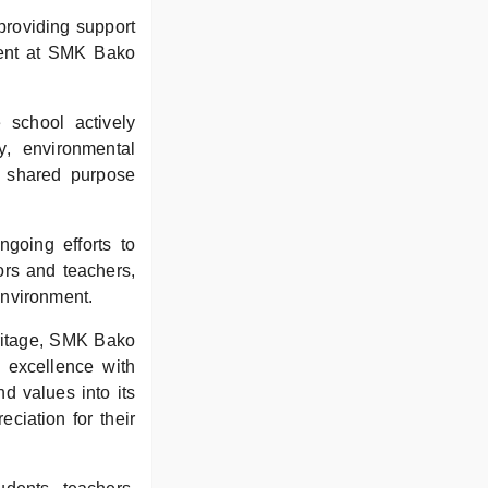
 providing support
dent at SMK Bako
school actively
ty, environmental
d shared purpose
going efforts to
tors and teachers,
environment.
eritage, SMK Bako
 excellence with
d values into its
ciation for their