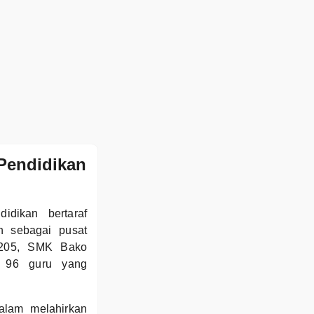
Pendidikan
dikan bertaraf
h sebagai pusat
1205, SMK Bako
h 96 guru yang
alam melahirkan