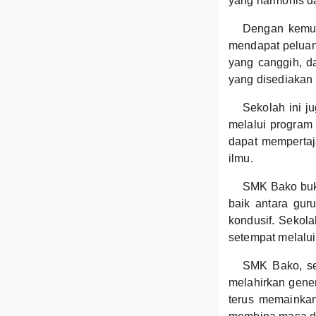
yang harmonis da
Dengan kemud
mendapat peluan
yang canggih, 
yang disediakan
Sekolah ini j
melalui program 
dapat memperta
ilmu.
SMK Bako buka
baik antara gur
kondusif. Sekol
setempat melalui 
SMK Bako, seb
melahirkan gener
terus memainka