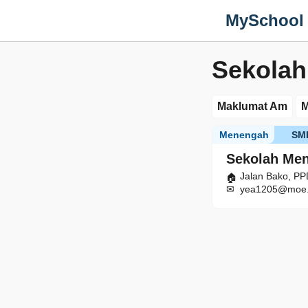
MySchool
Sekola
Maklumat Am
M
Menengah
SM
Sekolah Me
Jalan Bako, PP
yea1205@moe.