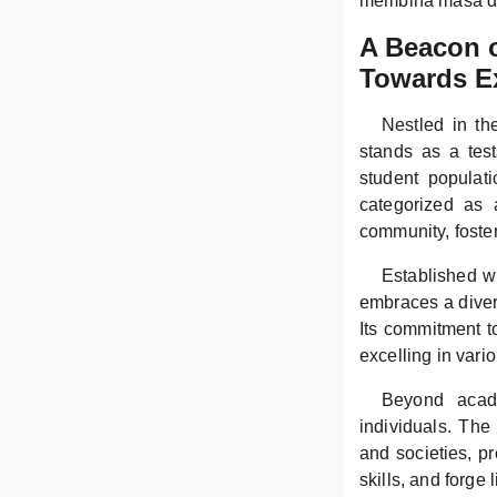
membina masa de
A Beacon 
Towards E
Nestled in t
stands as a tes
student populat
categorized as
community, foster
Established wi
embraces a divers
Its commitment t
excelling in vari
Beyond acade
individuals. The
and societies, pr
skills, and forge 