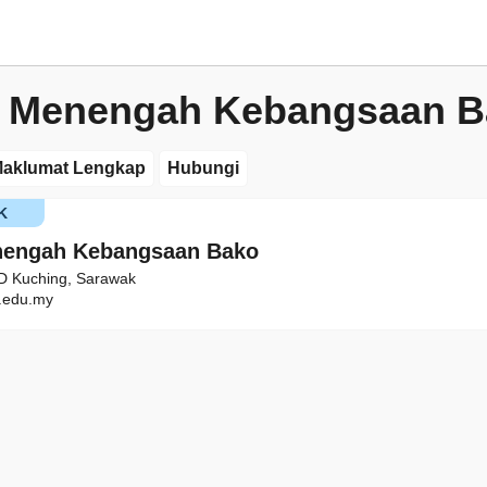
h Menengah Kebangsaan B
aklumat Lengkap
Hubungi
K
nengah Kebangsaan Bako
D Kuching, Sarawak
edu.my