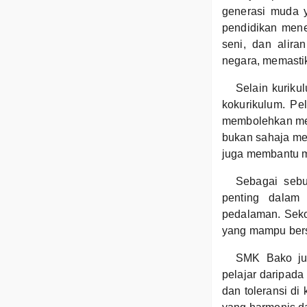
generasi muda y
pendidikan menen
seni, dan alira
negara, memastik
Selain kuriku
kokurikulum. Pe
membolehkan mer
bukan sahaja mel
juga membantu me
Sebagai sebu
penting dalam 
pedalaman. Seko
yang mampu bers
SMK Bako jug
pelajar daripada
dan toleransi di