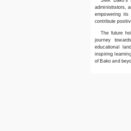
SMK Bako’s su
administrators, 
empowering its 
contribute positiv
The future ho
journey toward
educational lan
inspiring learnin
of Bako and bey