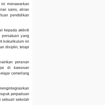
h ini menawarkan
ran sains, aliran
rluan pendidikan
 kepada aktiviti
n persatuan yang
 kokurikulum ini
 disiplin, tetapi
mainkan peranan
ajar di kawasan
elajar cemerlang
engintegrasikan
memupuk perpaduan
ai sebuah sekolah