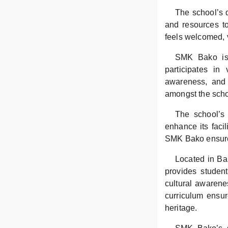
The school’s d
and resources t
feels welcomed, v
SMK Bako is 
participates in 
awareness, and 
amongst the sch
The school’s 
enhance its facil
SMK Bako ensures
Located in Bak
provides studen
cultural awarene
curriculum ensur
heritage.