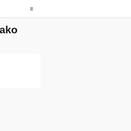
☰
ako