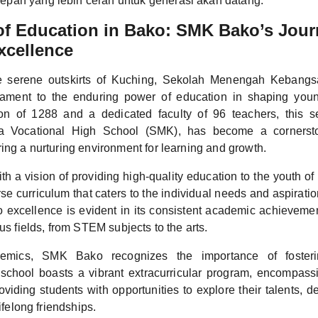
pan yang lebih cerah untuk generasi akan datang.
of Education in Bako: SMK Bako’s Jour
xcellence
he serene outskirts of Kuching, Sekolah Menengah Keban
tament to the enduring power of education in shaping you
ion of 1288 and a dedicated faculty of 96 teachers, this s
 a Vocational High School (SMK), has become a cornerst
ing a nurturing environment for learning and growth.
th a vision of providing high-quality education to the youth 
e curriculum that caters to the individual needs and aspiration
o excellence is evident in its consistent academic achievemen
ous fields, from STEM subjects to the arts.
mics, SMK Bako recognizes the importance of fosteri
 school boasts a vibrant extracurricular program, encompassi
oviding students with opportunities to explore their talents, 
lifelong friendships.