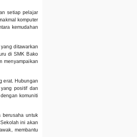
n setiap pelajar
 makmal komputer
ntara kemudahan
n yang ditawarkan
-guru di SMK Bako
am menyampaikan
g erat. Hubungan
yang positif dan
 dengan komuniti
s berusaha untuk
 Sekolah ini akan
rawak, membantu