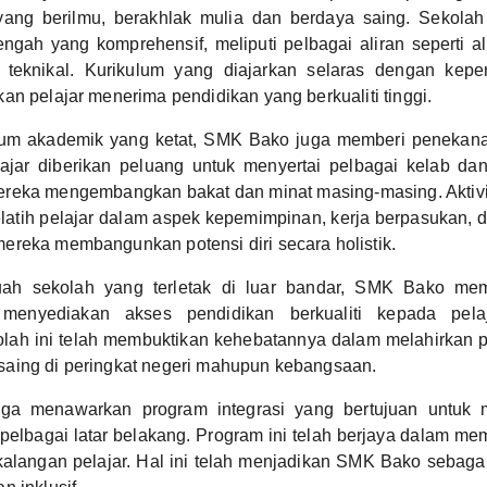
ang berilmu, berakhlak mulia dan berdaya saing. Sekola
gah yang komprehensif, meliputi pelbagai aliran seperti ali
n teknikal. Kurikulum yang diajarkan selaras dengan kepe
an pelajar menerima pendidikan yang berkualiti tinggi.
lum akademik yang ketat, SMK Bako juga memberi penekanan
lajar diberikan peluang untuk menyertai pelbagai kelab da
eka mengembangkan bakat dan minat masing-masing. Aktiviti
atih pelajar dalam aspek kepemimpinan, kerja berpasukan, dan
reka membangunkan potensi diri secara holistik.
ah sekolah yang terletak di luar bandar, SMK Bako me
menyediakan akses pendidikan berkualiti kepada pel
lah ini telah membuktikan kehebatannya dalam melahirkan p
aing di peringkat negeri mahupun kebangsaan.
a menawarkan program integrasi yang bertujuan untuk m
 pelbagai latar belakang. Program ini telah berjaya dalam 
 kalangan pelajar. Hal ini telah menjadikan SMK Bako sebag