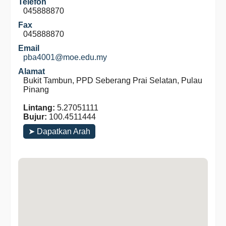
Telefon
045888870
Fax
045888870
Email
pba4001@moe.edu.my
Alamat
Bukit Tambun, PPD Seberang Prai Selatan, Pulau
Pinang
Lintang:
5.27051111
Bujur:
100.4511444
➤ Dapatkan Arah