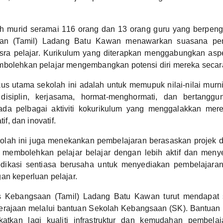
h murid seramai 116 orang dan 13 orang guru yang berpen
an (Tamil) Ladang Batu Kawan menawarkan suasana pe
sra pelajar. Kurikulum yang diterapkan menggabungkan as
mbolehkan pelajar mengembangkan potensi diri mereka secar
kus utama sekolah ini adalah untuk memupuk nilai-nilai mur
i disiplin, kerjasama, hormat-menghormati, dan bertanggu
da pelbagai aktiviti kokurikulum yang menggalakkan merek
tif, dan inovatif.
ekolah ini juga menekankan pembelajaran berasaskan projek 
ng membolehkan pelajar belajar dengan lebih aktif dan meny
edikasi sentiasa berusaha untuk menyediakan pembelajara
an keperluan pelajar.
s Kebangsaan (Tamil) Ladang Batu Kawan turut mendapat
kerajaan melalui bantuan Sekolah Kebangsaan (SK). Bantuan
atkan lagi kualiti infrastruktur dan kemudahan pembelaj