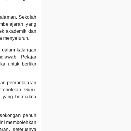
galaman, Sekolah
mbelajaran yang
pek akademik dan
a menyeluruh.
ni dalam kalangan
ngjawab. Pelajar
a untuk berfikir
dan pembelajaran
eronokkan. Guru-
n yang bermakna
 sokongan penuh
 ini membolehkan
aran, seterusnya