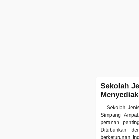
Sekolah J
Menyediaka
Sekolah Jeni
Simpang Ampat,
peranan pentin
Ditubuhkan de
berketurunan I