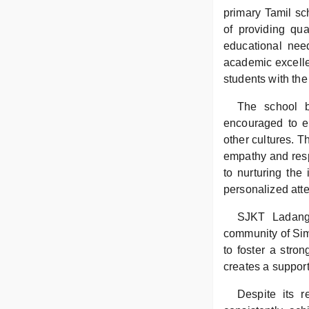
primary Tamil sc
of providing qua
educational nee
academic excelle
students with the
The school b
encouraged to em
other cultures. T
empathy and resp
to nurturing the
personalized atte
SJKT Ladang 
community of Sim
to foster a stro
creates a support
Despite its 