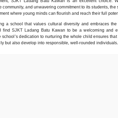
pment, SJKT Ladang Batu Kawan is an excellent choice. Wi
ive community, and unwavering commitment to its students, the 
ment where young minds can flourish and reach their full poten
ng a school that values cultural diversity and embraces th
ll find SJKT Ladang Batu Kawan to be a welcoming and en
school’s dedication to nurturing the whole child ensures that
y but also develop into responsible, well-rounded individuals