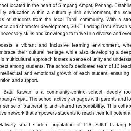
hool located in the heart of Simpang Ampat, Penang. Establi
lity education within a culturally rich environment, the sch
ds of students from the local Tamil community. With a st
nce and character development, SJKT Ladang Batu Kawan str
 necessary skills and knowledge to thrive in a diverse and eve
oasts a vibrant and inclusive learning environment, wh
brace their cultural heritage while also developing a deep
his multicultural approach fosters a sense of unity and unders
ect among students. The school’s dedicated team of 13 teac
 intellectual and emotional growth of each student, ensuring 
ntion and support.
Batu Kawan is a community-centric school, deeply root
pang Ampat. The school actively engages with parents and lo
ng sense of partnership and shared responsibility. This colla
ive network that empowers students to reach their full potential
relatively small student population of 116, SJKT Ladan