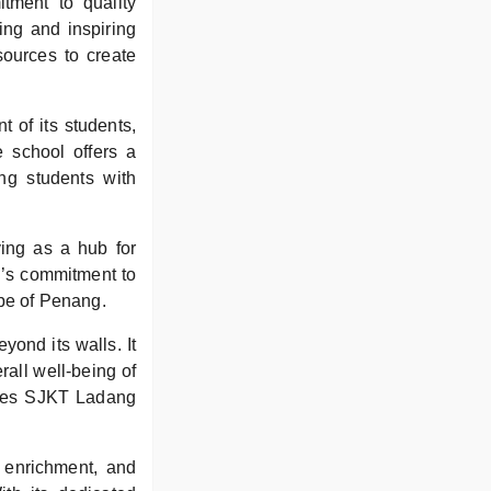
tment to quality
ing and inspiring
sources to create
 of its students,
he school offers a
ing students with
ing as a hub for
l’s commitment to
ape of Penang.
yond its walls. It
rall well-being of
akes SJKT Ladang
l enrichment, and