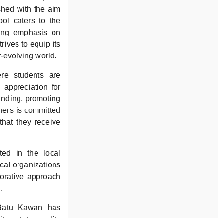
shed with the aim
ool caters to the
rong emphasis on
ives to equip its
r-evolving world.
ere students are
 appreciation for
tanding, promoting
hers is committed
that they receive
ed in the local
cal organizations
borative approach
.
g Batu Kawan has