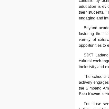
consistently ac
education is evi
their students. 
engaging and int
Beyond academi
fostering their c
variety of extra
opportunities to e
SJKT Ladang B
cultural exchang
inclusivity and e
The school’s d
actively engages 
the Simpang Amp
Batu Kawan a tru
For those see