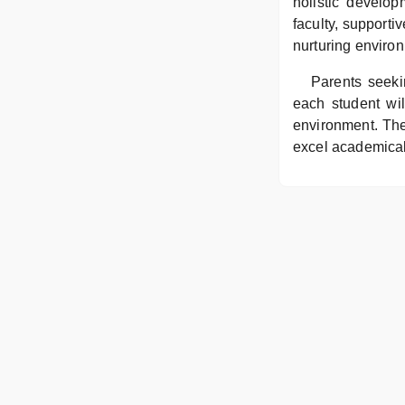
holistic develo
faculty, support
nurturing environ
Parents seeki
each student wi
environment. The 
excel academicall