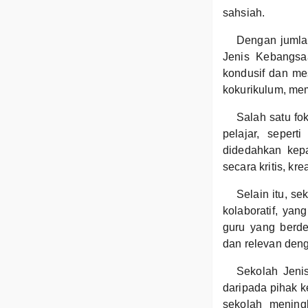
sahsiah.
Dengan jumla
Jenis Kebangsa
kondusif dan me
kokurikulum, me
Salah satu fo
pelajar, sepert
didedahkan kepa
secara kritis, krea
Selain itu, s
kolaboratif, ya
guru yang berd
dan relevan deng
Sekolah Jeni
daripada pihak 
sekolah meningk