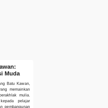
Kawan:
si Muda
dang Batu Kawan,
 yang memainkan
erakhlak mulia.
kepada pelajar
dan pembangunan