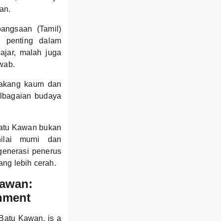
an.
angsaan (Tamil)
 penting dalam
ajar, malah juga
wab.
elakang kaum dan
elbagaian budaya
Batu Kawan bukan
ilai murni dan
generasi penerus
ang lebih cerah.
Kawan:
onment
Batu Kawan, is a