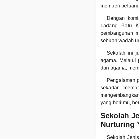
memberi peluang
Dengan komit
Ladang Batu K
pembangunan mas
sebuah wadah un
Sekolah ini 
agama. Melalui 
dan agama, memu
Pengalaman p
sekadar mempe
mengembangkan p
yang berilmu, be
Sekolah J
Nurturing 
Sekolah Jeni