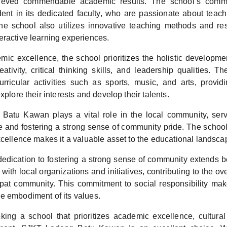
hieved commendable academic results. The school’s commi
dent in its dedicated faculty, who are passionate about teach
The school also utilizes innovative teaching methods and re
eractive learning experiences.
c excellence, the school prioritizes the holistic development
reativity, critical thinking skills, and leadership qualities. T
curricular activities such as sports, music, and arts, provid
xplore their interests and develop their talents.
atu Kawan plays a vital role in the local community, serv
e and fostering a strong sense of community pride. The schoo
xcellence makes it a valuable asset to the educational landsc
edication to fostering a strong sense of community extends be
with local organizations and initiatives, contributing to the ove
at community. This commitment to social responsibility m
e embodiment of its values.
king a school that prioritizes academic excellence, cultura