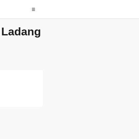
☰
) Ladang