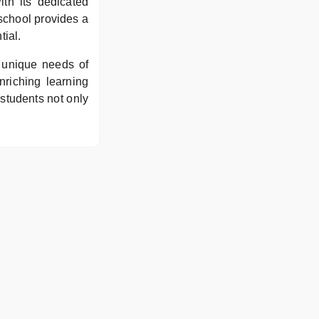
th its dedicated
school provides a
tial.
e unique needs of
riching learning
 students not only
.