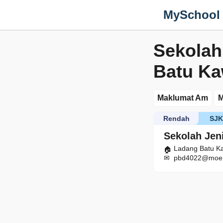
MySchool
Sekolah
Batu K
Maklumat Am
M
Rendah
SJK
Sekolah Jen
Ladang Batu Ka
pbd4022@moe