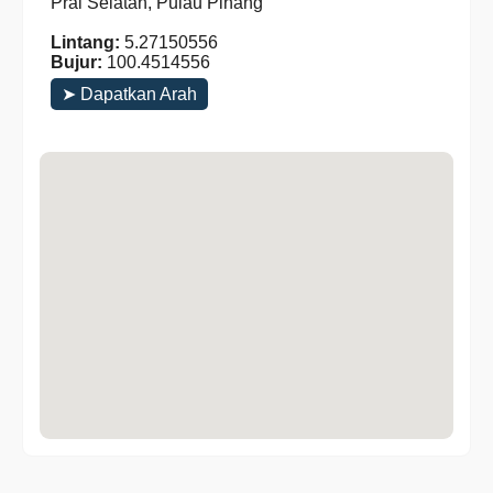
Prai Selatan, Pulau Pinang
Lintang:
5.27150556
Bujur:
100.4514556
➤ Dapatkan Arah