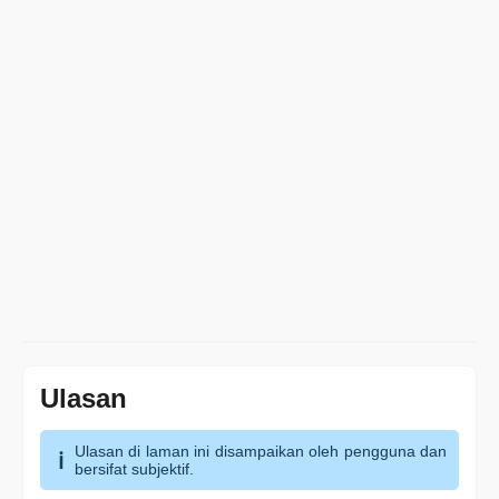
Ulasan
Ulasan di laman ini disampaikan oleh pengguna dan
bersifat subjektif.