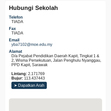
Hubungi Sekolah
Telefon
TIADA
Fax
TIADA
Email
yba7102@moe.edu.my
Alamat
D/a Pejabat Pendidikan Daerah Kapit, Tingkat 1 &
2, Wisma Persekutuan, Jalan Penghulu Nyanggau,
PPD Kapit, Sarawak
Lintang:
2.171769
Bujur:
113.437443
➤ Dapatkan Arah