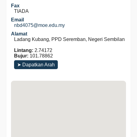
Fax
TIADA
Email
nbd4075@moe.edu.my
Alamat
Ladang Kubang, PPD Seremban, Negeri Sembilan
Lintang:
2.74172
Bujur:
101.78862
➤ Dapatkan Arah