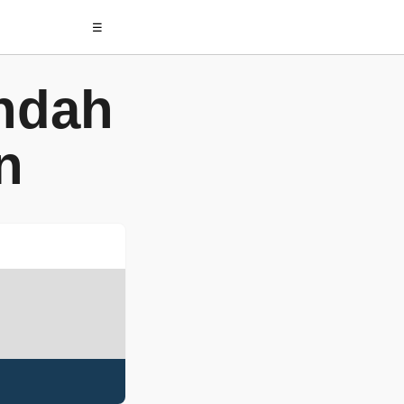
☰
ndah
n