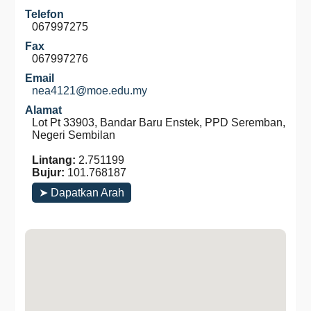
Telefon
067997275
Fax
067997276
Email
nea4121@moe.edu.my
Alamat
Lot Pt 33903, Bandar Baru Enstek, PPD Seremban,
Negeri Sembilan
Lintang:
2.751199
Bujur:
101.768187
➤ Dapatkan Arah