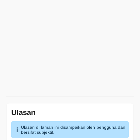
Ulasan
Ulasan di laman ini disampaikan oleh pengguna dan
bersifat subjektif.