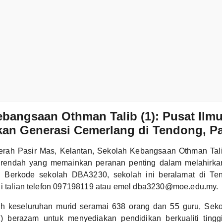
bangsaan Othman Talib (1): Pusat Ilm
an Generasi Cemerlang di Tendong, Pa
aerah Pasir Mas, Kelantan, Sekolah Kebangsaan Othman Tal
 rendah yang memainkan peranan penting dalam melahirka
. Berkode sekolah DBA3230, sekolah ini beralamat di Te
ui talian telefon 097198119 atau emel dba3230@moe.edu.my.
h keseluruhan murid seramai 638 orang dan 55 guru, Sek
1) berazam untuk menyediakan pendidikan berkualiti ting