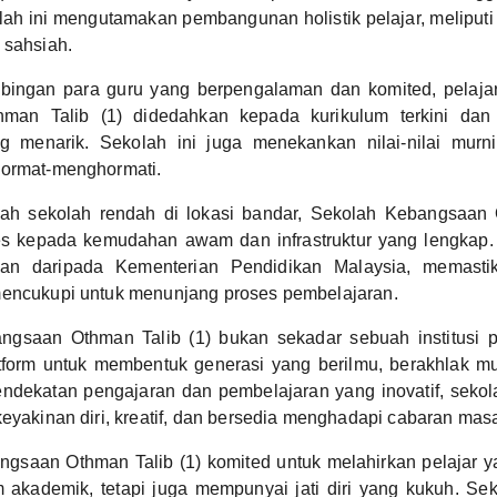
lah ini mengutamakan pembangunan holistik pelajar, meliput
 sahsiah.
bingan para guru yang berpengalaman dan komited, pelajar
an Talib (1) didedahkan kepada kurikulum terkini dan p
g menarik. Sekolah ini juga menekankan nilai-nilai murni s
hormat-menghormati.
ah sekolah rendah di lokasi bandar, Sekolah Kebangsaan 
 kepada kemudahan awam dan infrastruktur yang lengkap. 
an daripada Kementerian Pendidikan Malaysia, memast
mencukupi untuk menunjang proses pembelajaran.
gsaan Othman Talib (1) bukan sekadar sebuah institusi pe
tform untuk membentuk generasi yang berilmu, berakhlak mu
endekatan pengajaran dan pembelajaran yang inovatif, sekol
keyakinan diri, kreatif, dan bersedia menghadapi cabaran mas
gsaan Othman Talib (1) komited untuk melahirkan pelajar 
akademik, tetapi juga mempunyai jati diri yang kukuh. Sek