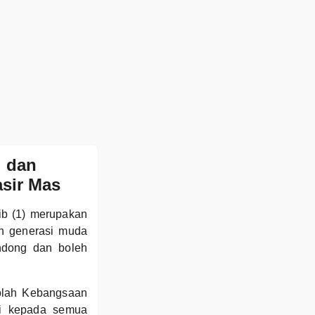
u dan
sir Mas
ib (1) merupakan
n generasi muda
ndong dan boleh
olah Kebangsaan
gi kepada semua