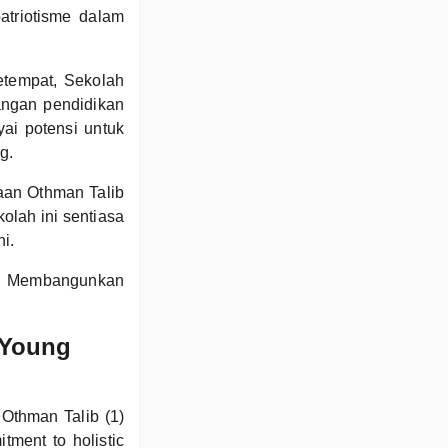
atriotisme dalam
etempat, Sekolah
angan pendidikan
ai potensi untuk
g.
aan Othman Talib
olah ini sentiasa
i.
g, Membangunkan
 Young
Othman Talib (1)
tment to holistic