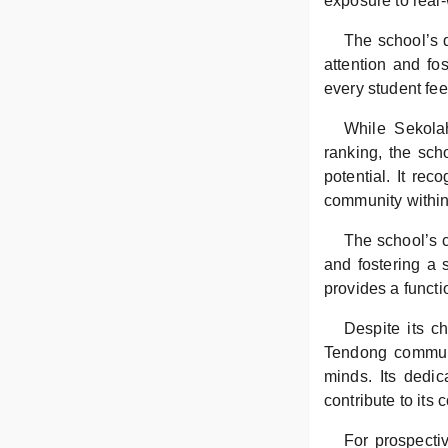
exposure to real-
The school’s d
attention and fo
every student fe
While Sekola
ranking, the sch
potential. It re
community within 
The school’s c
and fostering a 
provides a functi
Despite its c
Tendong communi
minds. Its dedi
contribute to its
For prospecti