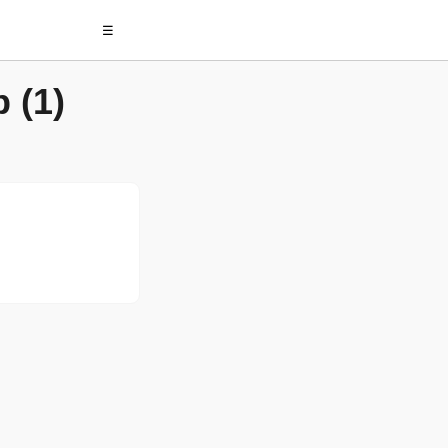
☰
 (1)