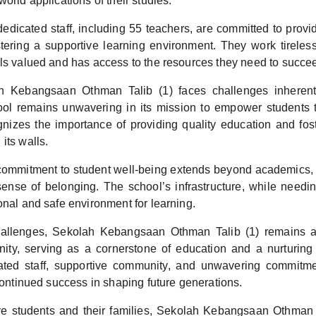
world applications of their studies.
edicated staff, including 55 teachers, are committed to provi
stering a supportive learning environment. They work tireless
els valued and has access to the resources they need to succe
h Kebangsaan Othman Talib (1) faces challenges inherent
ool remains unwavering in its mission to empower students to
cognizes the importance of providing quality education and fos
its walls.
ommitment to student well-being extends beyond academics, pr
sense of belonging. The school’s infrastructure, while need
onal and safe environment for learning.
hallenges, Sekolah Kebangsaan Othman Talib (1) remains a v
ty, serving as a cornerstone of education and a nurturing
cated staff, supportive community, and unwavering commitme
 continued success in shaping future generations.
ve students and their families, Sekolah Kebangsaan Othman T