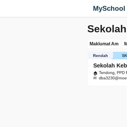
MySchool
Sekolah
Maklumat Am
M
Rendah
S
Sekolah Keb
Tendong, PPD P
dba3230@moe