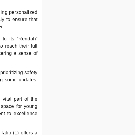
ding personalized
ly to ensure that
ed.
 to its “Rendah”
 reach their full
tering a sense of
ioritizing safety
ing some updates,
ital part of the
 space for young
nt to excellence
alib (1) offers a