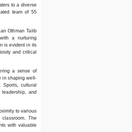
ters to a diverse
cated team of 55
aan Othman Talib
with a nurturing
is evident in its
osity and critical
ering a sense of
e in shaping well-
 Sports, cultural
 leadership, and
ximity to various
e classroom. The
nts with valuable