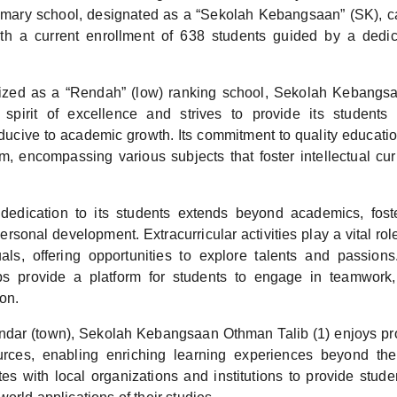
rimary school, designated as a “Sekolah Kebangsaan” (SK), ca
ith a current enrollment of 638 students guided by a dedi
ized as a “Rendah” (low) ranking school, Sekolah Kebangs
spirit of excellence and strives to provide its students 
ucive to academic growth. Its commitment to quality education 
m, encompassing various subjects that foster intellectual curi
dedication to its students extends beyond academics, fost
sonal development. Extracurricular activities play a vital rol
als, offering opportunities to explore talents and passions.
bs provide a platform for students to engage in teamwork,
on.
ndar (town), Sekolah Kebangsaan Othman Talib (1) enjoys pro
rces, enabling enriching learning experiences beyond th
tes with local organizations and institutions to provide stude