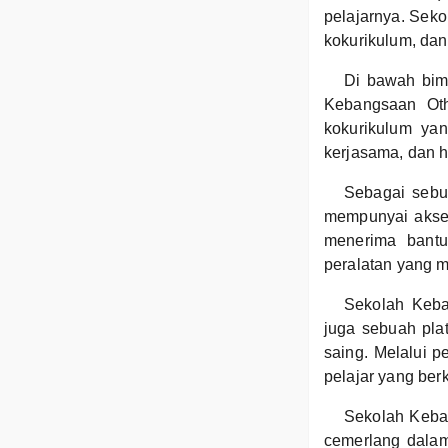
pelajarnya. Seko
kokurikulum, dan
Di bawah bim
Kebangsaan Othm
kokurikulum yan
kerjasama, dan 
Sebagai sebu
mempunyai akses
menerima bantu
peralatan yang 
Sekolah Keban
juga sebuah pla
saing. Melalui p
pelajar yang ber
Sekolah Keban
cemerlang dalam 