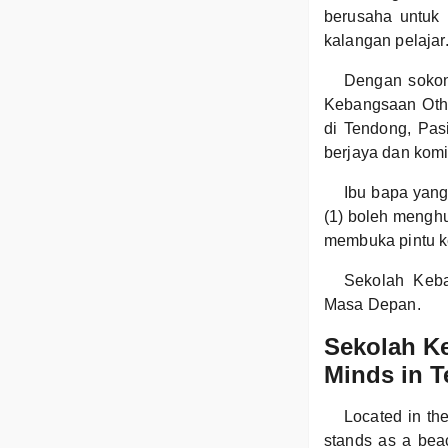
berusaha untuk 
kalangan pelajar
Dengan sokon
Kebangsaan Othm
di Tendong, Pas
berjaya dan kom
Ibu bapa yan
(1) boleh menghu
membuka pintu ke
Sekolah Keba
Masa Depan.
Sekolah Ke
Minds in T
Located in th
stands as a beac