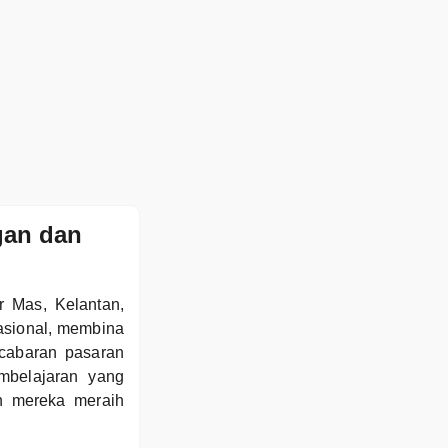
gan dan
r Mas, Kelantan,
asional, membina
cabaran pasaran
mbelajaran yang
an mereka meraih