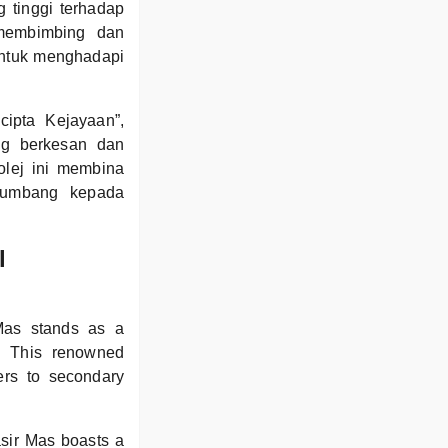
 tinggi terhadap
 membimbing dan
untuk menghadapi
ipta Kejayaan”,
ng berkesan dan
olej ini membina
nyumbang kepada
l
 Mas stands as a
. This renowned
ters to secondary
asir Mas boasts a