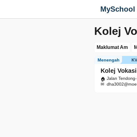
MySchool
Kolej V
Maklumat Am
M
Menengah
K
Kolej Vokas
Jalan Tendong-
dha3002@moe