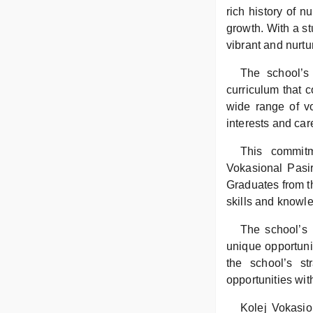
rich history of n
growth. With a st
vibrant and nurtu
The school’s 
curriculum that 
wide range of vo
interests and car
This commitm
Vokasional Pasir 
Graduates from th
skills and knowle
The school’s 
unique opportunit
the school’s st
opportunities wit
Kolej Vokasio