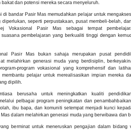
akat dan potensi mereka secara menyeluruh.
ini di bandar Pasir Mas memudahkan pelajar untuk mengaks
ng diperlukan, seperti perpustakaan, pusat membeli-belah, dan 
lej Vokasional Pasir Mas sebagai tempat pembelajar
suasana pembelajaran yang berkualiti tinggi dengan kemu
onal Pasir Mas bukan sahaja merupakan pusat pendidik
t melahirkan generasi muda yang berdisiplin, berkeyaki
program-program vokasional yang komprehensif dan latiha
 ini membantu pelajar untuk merealisasikan impian mereka d
ng dipilih.
entiasa berusaha untuk meningkatkan kualiti pendidi
elalui pelbagai program peningkatan dan penambahbaikan
kolah, ibu bapa, dan komuniti setempat menjadi kunci kepad
r Mas dalam melahirkan generasi muda yang berwibawa dan b
 yang berminat untuk meneruskan pengajian dalam bidang v