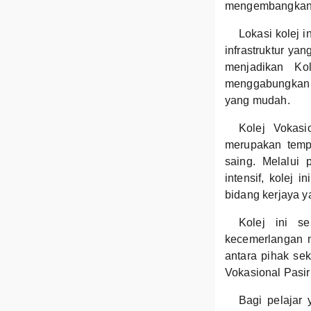
mengembangkan b
Lokasi kolej 
infrastruktur ya
menjadikan Ko
menggabungkan 
yang mudah.
Kolej Vokasi
merupakan tempa
saing. Melalui 
intensif, kolej
bidang kerjaya ya
Kolej ini s
kecemerlangan m
antara pihak se
Vokasional Pasi
Bagi pelajar