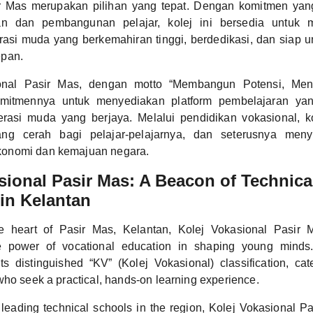
r Mas merupakan pilihan yang tepat. Dengan komitmen yang
ikan dan pembangunan pelajar, kolej ini bersedia untuk
rasi muda yang berkemahiran tinggi, berdedikasi, dan siap 
pan.
onal Pasir Mas, dengan motto “Membangun Potensi, Menc
mitmennya untuk menyediakan platform pembelajaran ya
asi muda yang berjaya. Melalui pendidikan vokasional, k
g cerah bagi pelajar-pelajarnya, dan seterusnya me
onomi dan kemajuan negara.
sional Pasir Mas: A Beacon of Technica
in Kelantan
he heart of Pasir Mas, Kelantan, Kolej Vokasional Pasir
he power of vocational education in shaping young minds
h its distinguished “KV” (Kolej Vokasional) classification, ca
who seek a practical, hands-on learning experience.
 leading technical schools in the region, Kolej Vokasional P