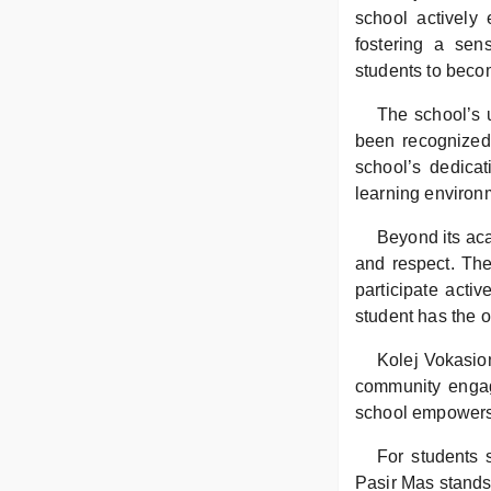
school actively
fostering a sen
students to becom
The school’s 
been recognized 
school’s dedica
learning environm
Beyond its aca
and respect. The
participate acti
student has the op
Kolej Vokasion
community engage
school empowers i
For students 
Pasir Mas stands 