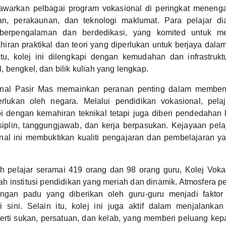
awarkan pelbagai program vokasional di peringkat menenga
an, perakaunan, dan teknologi maklumat. Para pelajar di
berpengalaman dan berdedikasi, yang komited untuk 
ran praktikal dan teori yang diperlukan untuk berjaya dala
itu, kolej ini dilengkapi dengan kemudahan dan infrastrukt
 bengkel, dan bilik kuliah yang lengkap.
onal Pasir Mas memainkan peranan penting dalam membent
rlukan oleh negara. Melalui pendidikan vokasional, pelaj
i dengan kemahiran teknikal tetapi juga diberi pendedahan k
isiplin, tanggungjawab, dan kerja berpasukan. Kejayaan pela
nal ini membuktikan kualiti pengajaran dan pembelajaran ya
 pelajar seramai 419 orang dan 98 orang guru, Kolej Voka
 institusi pendidikan yang meriah dan dinamik. Atmosfera 
ongan padu yang diberikan oleh guru-guru menjadi fakto
di sini. Selain itu, kolej ini juga aktif dalam menjalankan 
erti sukan, persatuan, dan kelab, yang memberi peluang kep