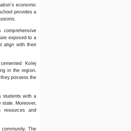
 nation’s economic
 school provides a
assions.
ts comprehensive
 are exposed to a
 align with their
 cemented Kolej
ing in the region.
s they possess the
s students with a
e state. Moreover,
us resources and
al community. The