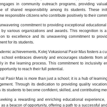
 engages in community outreach programs, providing valua
se of shared responsibility among its students. These ini
e responsible citizens who contribute positively to their comm
unwavering commitment to providing exceptional educational
by various organizations and awards. This recognition is a
tion to excellence and its unwavering commitment to provi
ent for its students.
demic achievements, Kolej Vokasional Pasir Mas fosters a cult
 school embraces diversity and encourages students from a
vely in the learning process. This commitment to inclusivity e
portunity to reach their full potential.
al Pasir Mas is more than just a school; it is a hub of learnin
ment. Through its dedication to providing quality vocation
ts students to become confident, skilled, and contributing me
seeking a rewarding and enriching educational experience, 
as a beacon of opportunity, offering a path to a successful and f