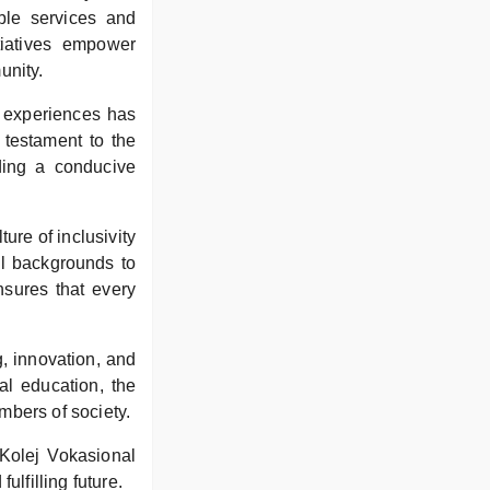
ble services and
tiatives empower
unity.
 experiences has
 testament to the
ding a conducive
ure of inclusivity
ll backgrounds to
nsures that every
g, innovation, and
al education, the
mbers of society.
Kolej Vokasional
ulfilling future.