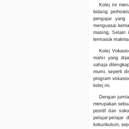
Kolej ini men
bidang perhotel
pengajar yang 
menguasai kemahi
masing. Selain 
termasuk makmal,
Kolej Vokasi
mahir yang dipe
sahaja dilengkap
murni, seperti d
program vokasio
kolej ini.
Dengan jumlah
merupakan sebuah
positif dan sok
pelajar-pelajar 
kokurikulum, sep