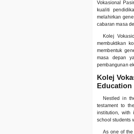
Vokasional Pasi
kualiti pendid
melahirkan gene
cabaran masa de
Kolej Vokasi
membuktikan ko
membentuk gener
masa depan yan
pembangunan ek
Kolej Voka
Education 
Nestled in t
testament to t
institution, wit
school students 
As one of the