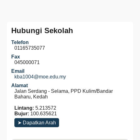
Hubungi Sekolah
Telefon
01165735077
Fax
045000071
Email
kba1004@moe.edu.my
Alamat
Jalan Serdang - Selama, PPD Kulim/Bandar
Baharu, Kedah
Lintang:
5.213572
Bujur:
100.635621
➤ Dapatkan Arah