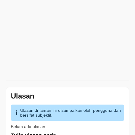
Ulasan
Ulasan di laman ini disampaikan oleh pengguna dan
bersifat subjektif.
Belum ada ulasan