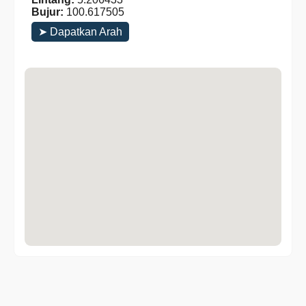
Bujur:
100.617505
➤ Dapatkan Arah