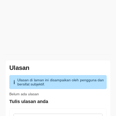
Ulasan
Ulasan di laman ini disampaikan oleh pengguna dan
bersifat subjektif.
Belum ada ulasan
Tulis ulasan anda