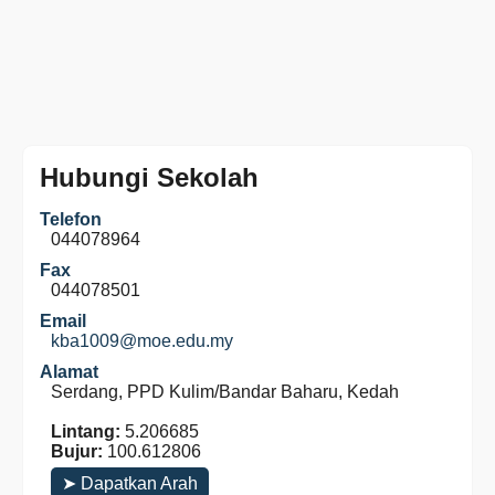
Hubungi Sekolah
Telefon
044078964
Fax
044078501
Email
kba1009@moe.edu.my
Alamat
Serdang, PPD Kulim/Bandar Baharu, Kedah
Lintang:
5.206685
Bujur:
100.612806
➤ Dapatkan Arah