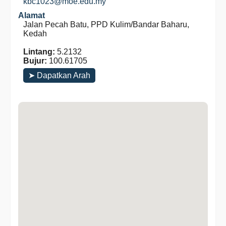
kbc1023@moe.edu.my
Alamat
Jalan Pecah Batu, PPD Kulim/Bandar Baharu,
Kedah
Lintang:
5.2132
Bujur:
100.61705
➤ Dapatkan Arah