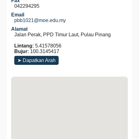
Fax
042294295
Email
pbb1021@moe.edu.my
Alamat
Jalan Perak, PPD Timur Laut, Pulau Pinang
Lintang:
5.41578056
Bujur:
100.3145417
➤ Dapatkan Arah