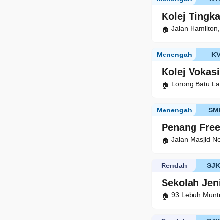
Kolej Tingka
Jalan Hamilton
Menengah
K
Kolej Vokas
Lorong Batu La
Menengah
SM
Penang Free
Jalan Masjid N
Rendah
SJ
Sekolah Jen
93 Lebuh Muntr