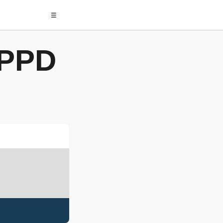
☰
 PPD