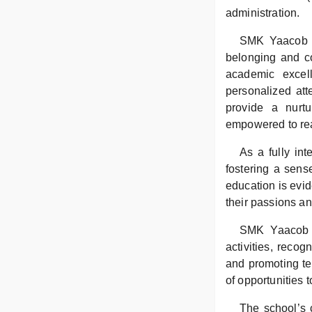
administration.
SMK Yaacob La
belonging and co
academic excell
personalized att
provide a nurt
empowered to reac
As a fully in
fostering a sens
education is evid
their passions an
SMK Yaacob La
activities, recog
and promoting te
of opportunities t
The school’s 