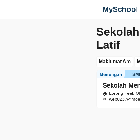
MySchool
Sekola
Latif
Maklumat Am
M
Menengah
SM
Sekolah Men
Lorong Peel, O
web0237@moe