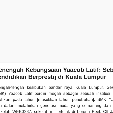
enengah Kebangsaan Yaacob Latif: Se
Pendidikan Berprestij di Kuala Lumpur
tengah-tengah kesibukan bandar raya Kuala Lumpur, S
K) Yaacob Latif berdiri megah sebagai sebuah institusi 
tubuhkan pada tahun [masukkan tahun penubuhan], SMK Yaa
ju dalam melahirkan generasi muda yang cemerlang dan b
olah WEB0237, sekolah ini terletak di Lorong Peel, Off J