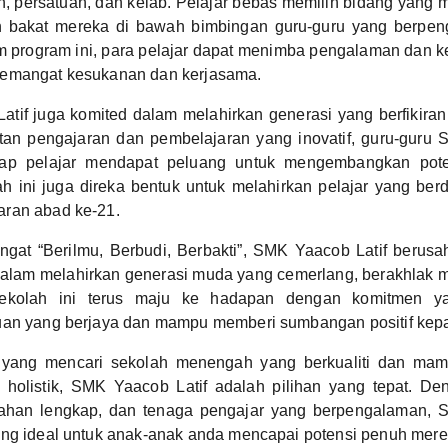
, persatuan, dan kelab. Pelajar bebas memilih bidang yang 
bakat mereka di bawah bimbingan guru-guru yang berpeng
m program ini, para pelajar dapat menimba pengalaman dan k
emangat kesukanan dan kerjasama.
if juga komited dalam melahirkan generasi yang berfikiran kr
tan pengajaran dan pembelajaran yang inovatif, guru-guru 
iap pelajar mendapat peluang untuk mengembangkan poten
h ini juga direka bentuk untuk melahirkan pelajar yang be
ran abad ke-21.
at “Berilmu, Berbudi, Berbakti”, SMK Yaacob Latif berusa
dalam melahirkan generasi muda yang cemerlang, berakhlak m
ekolah ini terus maju ke hadapan dengan komitmen ya
uan yang berjaya dan mampu memberi sumbangan positif kep
 yang mencari sekolah menengah yang berkualiti dan ma
 holistik, SMK Yaacob Latif adalah pilihan yang tepat. De
dahan lengkap, dan tenaga pengajar yang berpengalaman, 
ang ideal untuk anak-anak anda mencapai potensi penuh mere