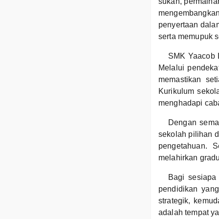
sukan, permainan
mengembangkan 
penyertaan dala
serta memupuk s
SMK Yaacob Lat
Melalui pendeka
memastikan set
Kurikulum sekola
menghadapi caba
Dengan semang
sekolah pilihan 
pengetahuan. S
melahirkan grad
Bagi sesiapa
pendidikan yang
strategik, kemu
adalah tempat y