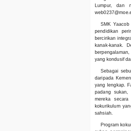
Lumpur, dan m
web0237@moe.e
SMK Yaacob 
pendidikan per
bercirikan inte
kanak-kanak. 
berpengalaman,
yang kondusif da
Sebagai sebu
daripada Kemen
yang lengkap. F
padang sukan,
mereka secara 
kokurikulum yan
sahsiah.
Program kokur