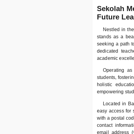
Sekolah M
Future Lea
Nestled in t
stands as a beac
seeking a path to
dedicated teac
academic excelle
Operating as 
students, fosteri
holistic educati
empowering stude
Located in Ba
easy access for 
with a postal cod
contact informa
email address 