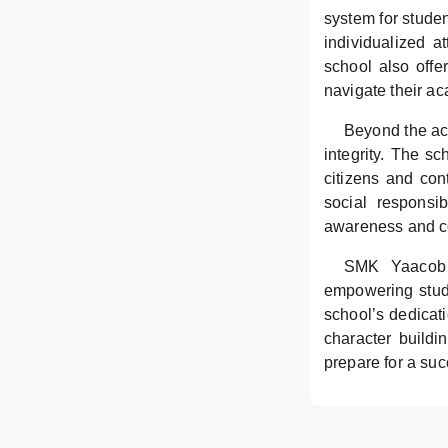
system for stude
individualized a
school also offe
navigate their a
Beyond the aca
integrity. The sc
citizens and con
social responsib
awareness and c
SMK Yaacob L
empowering stude
school’s dedicat
character buildi
prepare for a suc