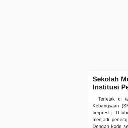
Sekolah M
Institusi 
Terletak di 
Kebangsaan (SM
berprestij. Di
menjadi penera
Dengan kode sek