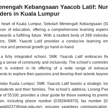
enengah Kebangsaan Yaacob Latif: Nur
ders in Kuala Lumpur
he heart of Kuala Lumpur, Sekolah Menengah Kebangsaan (S
on of education, offering a comprehensive learning experi
wards a fulfilling future. With a student body of 368 individ
hers, SMK Yaacob Latif provides a conducive learning en
nce and personal growth go hand-in-hand.
a fully integrated school, SMK Yaacob Latif embraces the 
ng a sense of community and inclusivity. The school’s commitm
on is evident in its offering of a wide range of extracurri
nts to explore their passions and develop their talents beyon
ndar Kuala Lumpur, SMK Yaacob Latif boasts a strategic loc
students and their families. The school’s address, Lorong Peel
e of 55100, provides a clear guide for those seeking its prem
tion, including phone number (0392848870), fax number (
(web0237@moe.edu.my), ensures seamless communication 