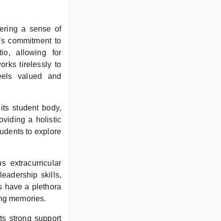
tering a sense of
l’s commitment to
io, allowing for
rks tirelessly to
eels valued and
its student body,
viding a holistic
tudents to explore
 extracurricular
leadership skills,
s have a plethora
long memories.
ts strong support