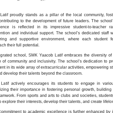
tif proudly stands as a pillar of the local community, fos
ntributing to the development of future leaders. The schoo
ence is reflected in its impressive student-to-teacher rat
ention and individual support. The school’s dedicated staff wo
uring and supportive environment, where each student f
h their full potential.
tegrated school, SMK Yaacob Latif embraces the diversity of 
e of community and inclusivity. The school’s dedication to pro
ent in its wide array of extracurricular activities, empowering s
d develop their talents beyond the classroom.
tif actively encourages its students to engage in various
nizing their importance in fostering personal growth, building 
amwork. From sports and arts to clubs and societies, student
o explore their interests, develop their talents, and create life
commitment to academic excellence is further enhanced by i