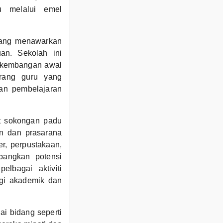
u melalui emel
yang menawarkan
an. Sekolah ini
erkembangan awal
rang guru yang
an pembelajaran
t sokongan padu
n dan prasarana
r, perpustakaan,
angkan potensi
lbagai aktiviti
egi akademik dan
ai bidang seperti