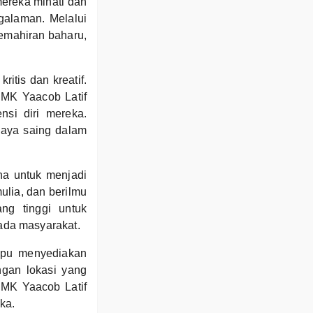
mereka minati dan
alaman. Melalui
emahiran baharu,
itis dan kreatif.
SMK Yaacob Latif
si diri mereka.
rdaya saing dalam
ha untuk menjadi
ulia, dan berilmu
ng tinggi untuk
ada masyarakat.
mpu menyediakan
ngan lokasi yang
SMK Yaacob Latif
ka.