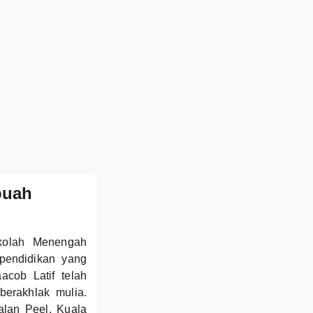
buah
ekolah Menengah
pendidikan yang
cob Latif telah
erakhlak mulia.
alan Peel, Kuala