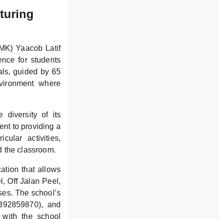
turing
MK) Yaacob Latif
ence for students
uals, guided by 65
vironment where
diversity of its
ent to providing a
cular activities,
d the classroom.
ation that allows
, Off Jalan Peel,
ises. The school’s
0392859870), and
with the school