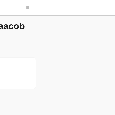
☰
aacob