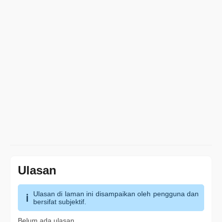
Ulasan
Ulasan di laman ini disampaikan oleh pengguna dan
bersifat subjektif.
Belum ada ulasan