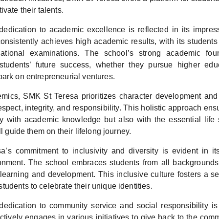
vate their talents.
edication to academic excellence is reflected in its impress
nsistently achieves high academic results, with its students 
national examinations. The school’s strong academic fou
students’ future success, whether they pursue higher educ
bark on entrepreneurial ventures.
ics, SMK St Teresa prioritizes character development and i
spect, integrity, and responsibility. This holistic approach ens
y with academic knowledge but also with the essential life s
ll guide them on their lifelong journey.
’s commitment to inclusivity and diversity is evident in i
onment. The school embraces students from all backgrounds
r learning and development. This inclusive culture fosters a s
udents to celebrate their unique identities.
dedication to community service and social responsibility is
ively engages in various initiatives to give back to the comm