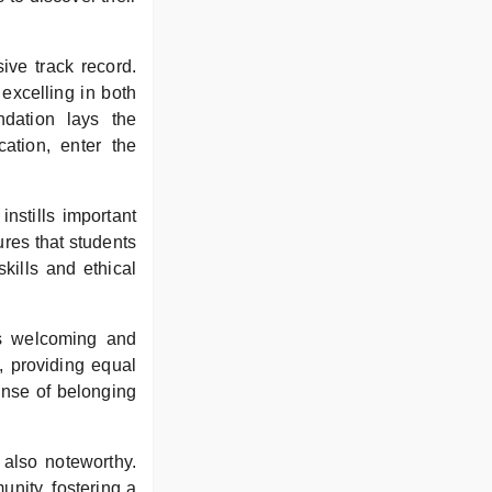
ive track record.
excelling in both
ndation lays the
ation, enter the
nstills important
ures that students
kills and ethical
ts welcoming and
, providing equal
ense of belonging
 also noteworthy.
unity, fostering a