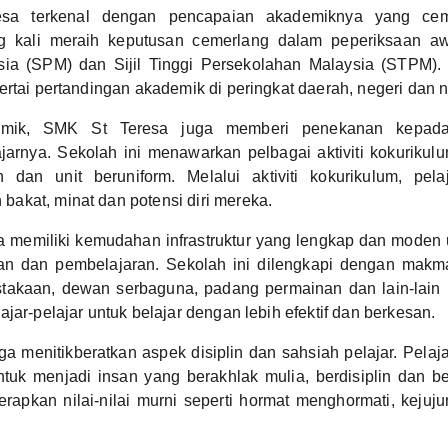
sa terkenal dengan pencapaian akademiknya yang ceme
ng kali meraih keputusan cemerlang dalam peperiksaan awa
sia (SPM) dan Sijil Tinggi Persekolahan Malaysia (STPM). 
ertai pertandingan akademik di peringkat daerah, negeri dan n
emik, SMK St Teresa juga memberi penekanan kepad
jarnya. Sekolah ini menawarkan pelbagai aktiviti kokurikulu
n dan unit beruniform. Melalui aktiviti kokurikulum, pelaj
akat, minat dan potensi diri mereka.
 memiliki kemudahan infrastruktur yang lengkap dan moden
an dan pembelajaran. Sekolah ini dilengkapi dengan makm
stakaan, dewan serbaguna, padang permainan dan lain-lain
jar-pelajar untuk belajar dengan lebih efektif dan berkesan.
ga menitikberatkan aspek disiplin dan sahsiah pelajar. Pelaj
ntuk menjadi insan yang berakhlak mulia, berdisiplin dan 
rapkan nilai-nilai murni seperti hormat menghormati, keju