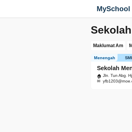
MySchool
Sekolah
Maklumat Am
M
Menengah
SM
Sekolah Men
Jln. Tun Abg. 
yfb1203@moe.