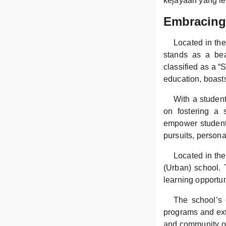
kejayaan yang l
Embracing 
Located in th
stands as a bea
classified as a 
education, boasts
With a student
on fostering a 
empower students
pursuits, person
Located in the
(Urban) school. 
learning opportun
The school’s 
programs and extr
and community out