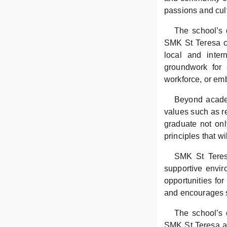
passions and culti
The school’s d
SMK St Teresa co
local and inter
groundwork for 
workforce, or em
Beyond academ
values such as re
graduate not onl
principles that wi
SMK St Teresa
supportive envir
opportunities fo
and encourages st
The school’s 
SMK St Teresa act