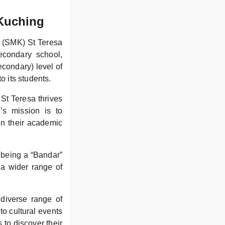
 Kuching
 (SMK) St Teresa
econdary school,
condary) level of
o its students.
St Teresa thrives
’s mission is to
in their academic
 being a “Bandar”
 a wider range of
 diverse range of
to cultural events
 to discover their