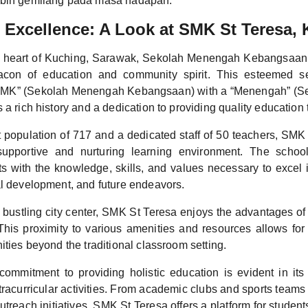
ebih gemilang pada masa hadapan.
Excellence: A Look at SMK St Teresa,
e heart of Kuching, Sarawak, Sekolah Menengah Kebangsaan
con of education and community spirit. This esteemed s
“SMK” (Sekolah Menengah Kebangsaan) with a “Menengah” (Se
 a rich history and a dedication to providing quality education t
 population of 717 and a dedicated staff of 50 teachers, SMK 
supportive and nurturing learning environment. The school
 with the knowledge, skills, and values necessary to excel 
al development, and future endeavors.
 bustling city center, SMK St Teresa enjoys the advantages of
This proximity to various amenities and resources allows for
ities beyond the traditional classroom setting.
commitment to providing holistic education is evident in its
acurricular activities. From academic clubs and sports teams 
reach initiatives, SMK St Teresa offers a platform for students