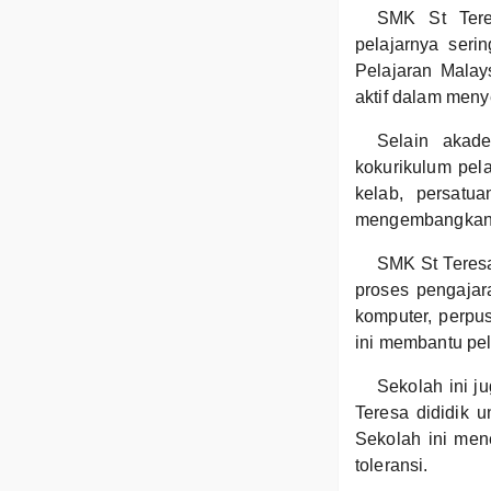
SMK St Tere
pelajarnya seri
Pelajaran Malay
aktif dalam meny
Selain akad
kokurikulum pela
kelab, persatua
mengembangkan b
SMK St Teresa
proses pengajar
komputer, perpu
ini membantu pela
Sekolah ini ju
Teresa dididik u
Sekolah ini mene
toleransi.