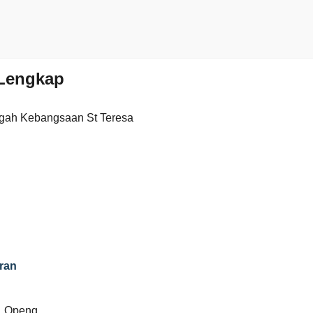
Lengkap
gah Kebangsaan St Teresa
ran
j. Openg