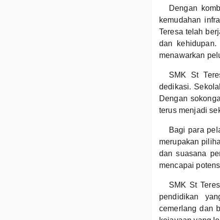
Dengan kombi
kemudahan infra
Teresa telah ber
dan kehidupan. 
menawarkan pelu
SMK St Tere
dedikasi. Sekol
Dengan sokongan
terus menjadi s
Bagi para pel
merupakan pilih
dan suasana pe
mencapai potens
SMK St Teresa
pendidikan ya
cemerlang dan 