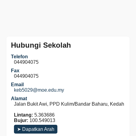
Hubungi Sekolah
Telefon
044904075
Fax
044904075
Email
keb5029@moe.edu.my
Alamat
Jalan Bukit Awi, PPD Kulim/Bandar Baharu, Kedah
Lintang:
5.363686
Bujur:
100.549013
➤ Dapatkan Arah