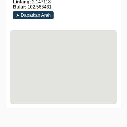
Lintang:
2.147118
Bujur:
102.565431
➤ Dapatkan Arah