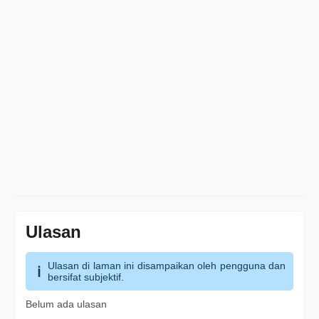
Ulasan
Ulasan di laman ini disampaikan oleh pengguna dan
bersifat subjektif.
Belum ada ulasan