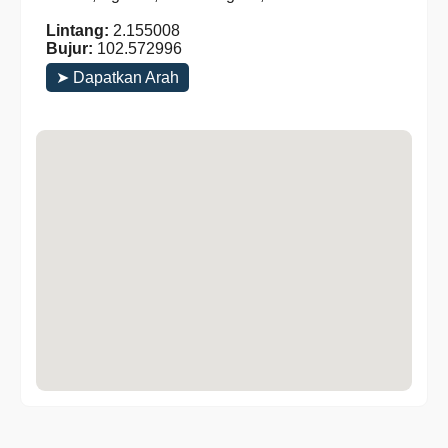
Lintang:
2.155008
Bujur:
102.572996
➤ Dapatkan Arah