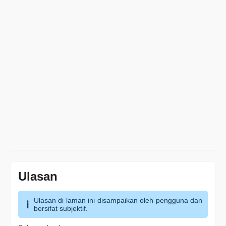
Ulasan
Ulasan di laman ini disampaikan oleh pengguna dan
bersifat subjektif.