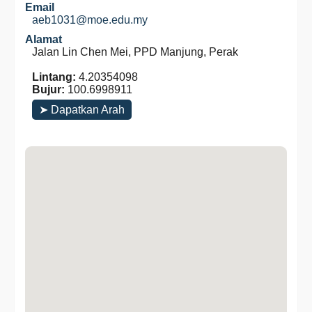
Email
aeb1031@moe.edu.my
Alamat
Jalan Lin Chen Mei, PPD Manjung, Perak
Lintang:
4.20354098
Bujur:
100.6998911
➤ Dapatkan Arah