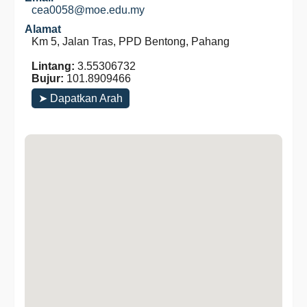
cea0058@moe.edu.my
Alamat
Km 5, Jalan Tras, PPD Bentong, Pahang
Lintang:
3.55306732
Bujur:
101.8909466
➤ Dapatkan Arah