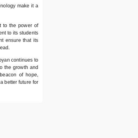
chnology make it a
 to the power of
t to its students
t ensure that its
head.
yan continues to
 to the growth and
beacon of hope,
 better future for