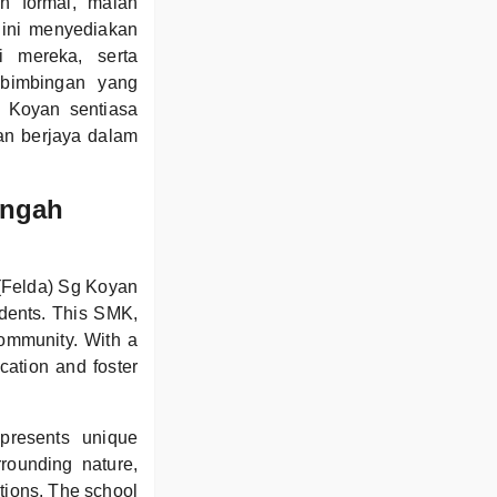
n formal, malah
 ini menyediakan
i mereka, serta
 bimbingan yang
g Koyan sentiasa
an berjaya dalam
engah
(Felda) Sg Koyan
udents. This SMK,
 community. With a
cation and foster
 presents unique
rrounding nature,
itions. The school