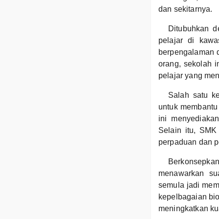
dan sekitarnya.
Ditubuhkan d
pelajar di kaw
berpengalaman d
orang, sekolah 
pelajar yang menu
Salah satu k
untuk membantu 
ini menyediaka
Selain itu, SMK
perpaduan dan pe
Berkonsepkan 
menawarkan sua
semula jadi memb
kepelbagaian bio
meningkatkan kual