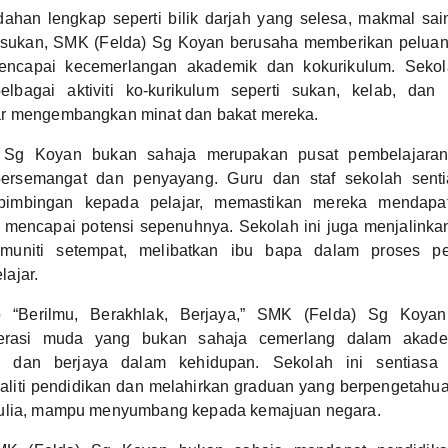
ahan lengkap seperti bilik darjah yang selesa, makmal sai
sukan, SMK (Felda) Sg Koyan berusaha memberikan peluang
encapai kecemerlangan akademik dan kokurikulum. Sekola
lbagai aktiviti ko-kurikulum seperti sukan, kelab, dan
r mengembangkan minat dan bakat mereka.
 Sg Koyan bukan sahaja merupakan pusat pembelajaran
bersemangat dan penyayang. Guru dan staf sekolah sent
imbingan kepada pelajar, memastikan mereka mendapa
mencapai potensi sepenuhnya. Sekolah ini juga menjalink
muniti setempat, melibatkan ibu bapa dalam proses p
ajar.
 “Berilmu, Berakhlak, Berjaya,” SMK (Felda) Sg Koya
erasi muda yang bukan sahaja cemerlang dalam akadem
a dan berjaya dalam kehidupan. Sekolah ini sentiasa
aliti pendidikan dan melahirkan graduan yang berpengetahua
mulia, mampu menyumbang kepada kemajuan negara.