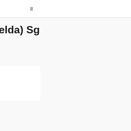
☰
elda) Sg