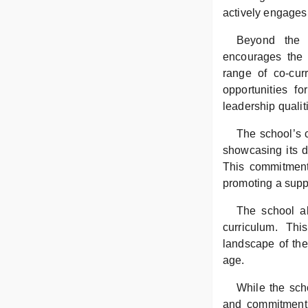
actively engages 
Beyond the 
encourages the e
range of co-curr
opportunities f
leadership qualit
The school’s c
showcasing its d
This commitment 
promoting a supp
The school al
curriculum. Thi
landscape of the 
age.
While the scho
and commitment 