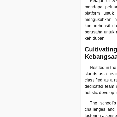
Pelajar di S
mendapat peluan
platform untuk
mengukuhkan ni
komprehensif da
berusaha untuk 
kehidupan.
Cultivatin
Kebangsaa
Nestled in th
stands as a beac
classified as a r
dedicated team o
holistic develop
The school’s
challenges and o
fostering a sense