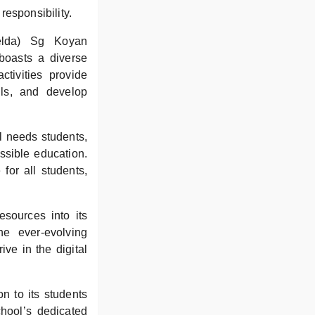
responsibility.
elda) Sg Koyan
 boasts a diverse
ctivities provide
lls, and develop
al needs students,
ssible education.
for all students,
sources into its
he ever-evolving
ive in the digital
on to its students
hool’s dedicated