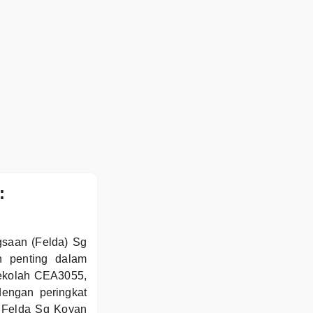
:
gsaan (Felda) Sg
n penting dalam
sekolah CEA3055,
engan peringkat
 Felda Sg Koyan