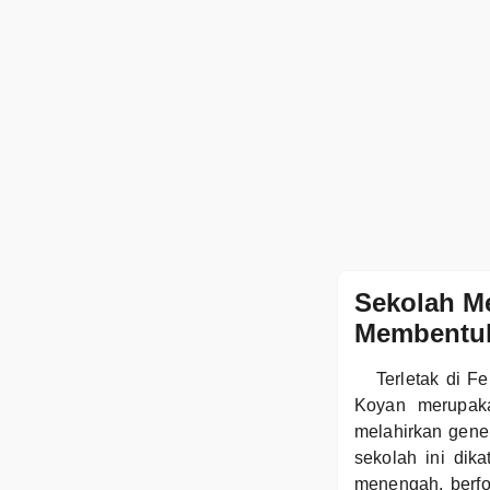
Sekolah M
Membentuk 
Terletak di 
Koyan merupaka
melahirkan gene
sekolah ini di
menengah, berf