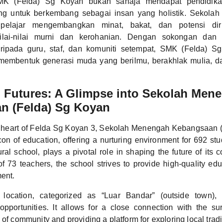
MK (Felda) Sg Koyan bukan sahaja mendapat pendidika
g untuk berkembang sebagai insan yang holistik. Sekolah
 pelajar mengembangkan minat, bakat, dan potensi dir
lai-nilai murni dan kerohanian. Dengan sokongan dan
ripada guru, staf, dan komuniti setempat, SMK (Felda) S
membentuk generasi muda yang berilmu, berakhlak mulia, d
g Futures: A Glimpse into Sekolah Men
n (Felda) Sg Koyan
e heart of Felda Sg Koyan 3, Sekolah Menengah Kebangsaan 
on of education, offering a nurturing environment for 692 st
ural school, plays a pivotal role in shaping the future of its
f 73 teachers, the school strives to provide high-quality edu
ment.
 location, categorized as “Luar Bandar” (outside town),
pportunities. It allows for a close connection with the su
 of community and providing a platform for exploring local trad