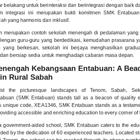
tar belakang untuk berinteraksi dan berintegrasi dengan baik d
am integrasi ini merupakan bukti komitmen SMK Entabua
ah yang harmonis dan inklusif.
 merupakan contoh sekolah menengah di pedalaman yang 
. Dengan guru-guru yang berdedikasi, kemudahan prasarana y
 yang berkesan, sekolah ini berjaya menghasilkan gradu
, dan bersiap sedia untuk menghadapi cabaran masa depan.
enengah Kebangsaan Entabuan: A Beac
in Rural Sabah
dst the picturesque landscapes of Tenom, Sabah, Se
buan (SMK Entabuan) stands tall as a beacon of quality ed
ts unique code, XEA1346, SMK Entabuan stands as a testamen
viding accessible and enriching education to every corner of 
a government-aided school, SMK Entabuan caters to the educ
ded by the dedication of 60 experienced teachers. Located str