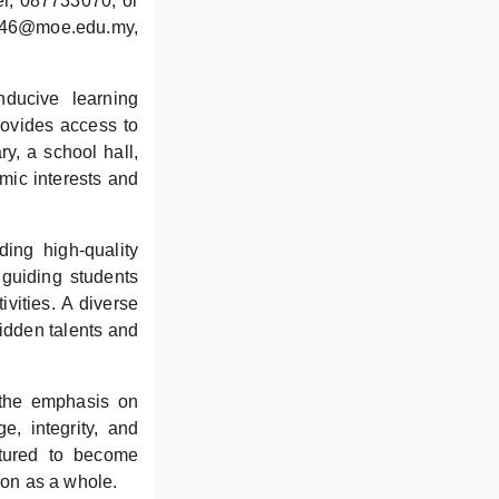
r, 087733070, or
1346@moe.edu.my,
nducive learning
rovides access to
ry, a school hall,
mic interests and
ing high-quality
 guiding students
ivities. A diverse
hidden talents and
 the emphasis on
e, integrity, and
rtured to become
ion as a whole.