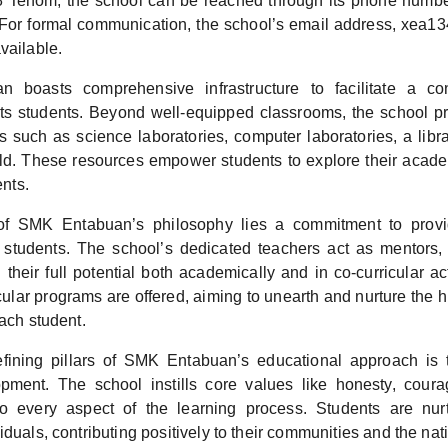
8 Tenom, the school can be reached through its phone numbe
 For formal communication, the school’s email address, xea
vailable.
 boasts comprehensive infrastructure to facilitate a co
its students. Beyond well-equipped classrooms, the school p
ies such as science laboratories, computer laboratories, a libra
eld. These resources empower students to explore their acade
ents.
of SMK Entabuan’s philosophy lies a commitment to provid
l students. The school’s dedicated teachers act as mentors,
 their full potential both academically and in co-curricular act
cular programs are offered, aiming to unearth and nurture the 
each student.
fining pillars of SMK Entabuan’s educational approach is
pment. The school instills core values like honesty, courag
into every aspect of the learning process. Students are nu
iduals, contributing positively to their communities and the nat