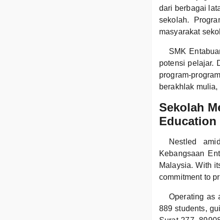
dari berbagai la
sekolah. Progr
masyarakat sekol
SMK Entabuan
potensi pelajar
program-program
berakhlak mulia
Sekolah M
Education 
Nestled ami
Kebangsaan Enta
Malaysia. With i
commitment to pro
Operating as 
889 students, gui