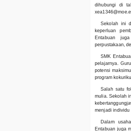
dihubungi di t
xea1346@moe.edu
Sekolah ini 
keperluan pemb
Entabuan juga
perpustakaan, d
SMK Entabuan
pelajarnya. Gur
potensi maksimu
program kokuriku
Salah satu f
mulia. Sekolah i
kebertanggungja
menjadi individu
Dalam usaha
Entabuan juga m