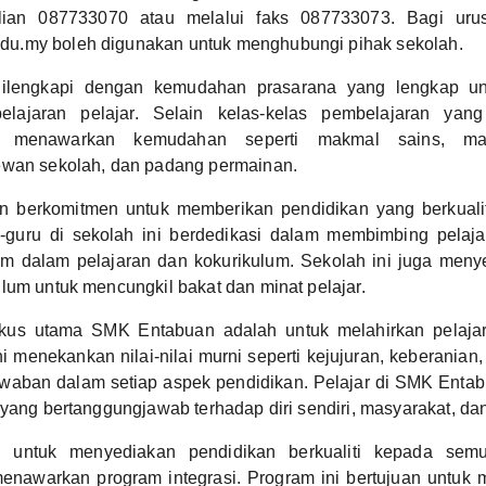
alian 087733070 atau melalui faks 087733073. Bagi uru
.my boleh digunakan untuk menghubungi pihak sekolah.
dilengkapi dengan kemudahan prasarana yang lengkap 
elajaran pelajar. Selain kelas-kelas pembelajaran yan
 menawarkan kemudahan seperti makmal sains, ma
ewan sekolah, dan padang permainan.
 berkomitmen untuk memberikan pendidikan yang berkuali
u-guru di sekolah ini berdedikasi dalam membimbing pelaj
m dalam pelajaran dan kokurikulum. Sekolah ini juga meny
lum untuk mencungkil bakat dan minat pelajar.
okus utama SMK Entabuan adalah untuk melahirkan pelaja
ni menekankan nilai-nilai murni seperti kejujuran, keberanian
waban dalam setiap aspek pendidikan. Pelajar di SMK Entabu
 yang bertanggungjawab terhadap diri sendiri, masyarakat, da
 untuk menyediakan pendidikan berkualiti kepada sem
enawarkan program integrasi. Program ini bertujuan untuk 