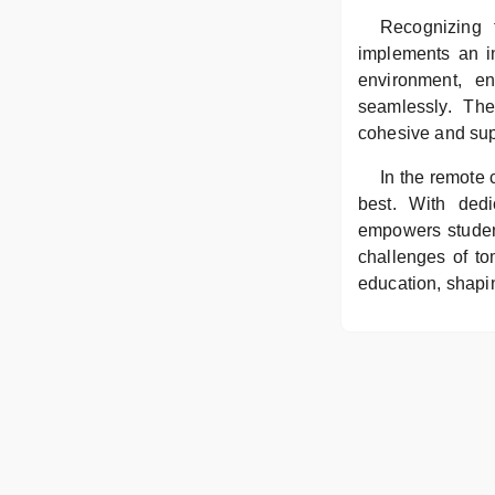
Recognizing 
implements an i
environment, en
seamlessly. Th
cohesive and sup
In the remote 
best. With dedi
empowers student
challenges of t
education, shapin