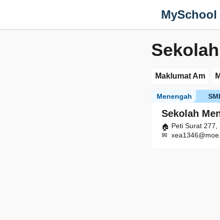
MySchool
Sekola
Maklumat Am
M
Menengah
SM
Sekolah Me
Peti Surat 277
xea1346@moe.