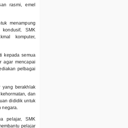
san rasmi, emel
untuk menampung
g kondusif, SMK
kmal komputer,
ti kepada semua
ar agar mencapai
ediakan pelbagai
r yang berakhlak
, kehormatan, dan
an dididik untuk
n negara.
ua pelajar, SMK
membantu pelajar