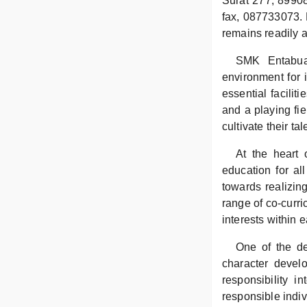
Surat 277, 8990
fax, 087733073.
remains readily a
SMK Entabuan
environment for 
essential facilit
and a playing fi
cultivate their tal
At the heart 
education for al
towards realizing
range of co-curri
interests within 
One of the de
character develo
responsibility 
responsible indiv