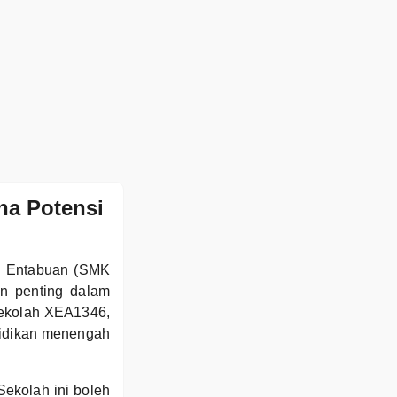
a Potensi
an Entabuan (SMK
n penting dalam
sekolah XEA1346,
idikan menengah
Sekolah ini boleh