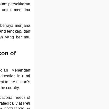
alam persekitaran
n untuk membina
berjaya menjana
ang lengkap, dan
an yang berilmu,
on of
kolah Menengah
ucation in rural
t to the nation’s
the country.
ational needs of
ategically at Peti