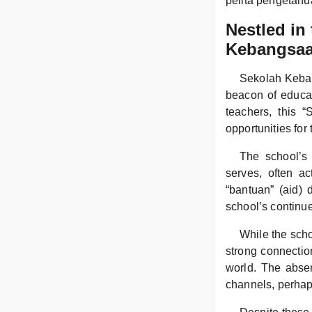
pelita pengetah
Nestled in
Kebangsaa
Sekolah Kebang
beacon of educat
teachers, this 
opportunities for
The school’s 
serves, often a
“bantuan” (aid) 
school’s continue
While the scho
strong connection
world. The abse
channels, perhaps