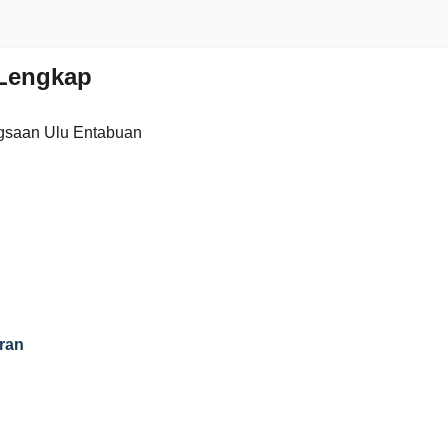
Lengkap
gsaan Ulu Entabuan
ran