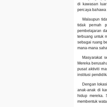
di kawasan lua
percaya bahawa 
Walaupun tida
tidak pernah p
pembelajaran d
terbuang untuk 
sebagai ruang b
mana-mana saha
Masyarakat s
Mereka berusaha
pusat aktiviti 
institusi pendid
Dengan lokasi
anak-anak di ka
hidup mereka. 
membentuk watak 