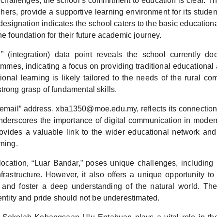
challenges, the school’s commitment to education is clear. Th
chers, provide a supportive learning environment for its stude
designation indicates the school caters to the basic educatio
the foundation for their future academic journey.
i” (integration) data point reveals the school currently d
ammes, indicating a focus on providing traditional educational
ional learning is likely tailored to the needs of the rural co
trong grasp of fundamental skills.
email” address, xba1350@moe.edu.my, reflects its connection t
derscores the importance of digital communication in moder
rovides a valuable link to the wider educational network and 
rning.
location, “Luar Bandar,” poses unique challenges, including 
frastructure. However, it also offers a unique opportunity to
and foster a deep understanding of the natural world. The
dentity and pride should not be underestimated.