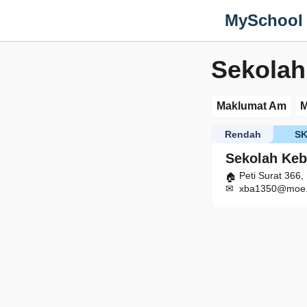
MySchool
Sekolah
Maklumat Am
M
Rendah
S
Sekolah Keb
Peti Surat 366
xba1350@moe.