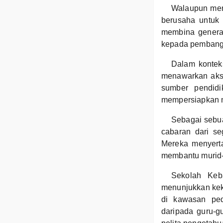
Walaupun meng
berusaha untuk
membina genera
kepada pembang
Dalam kontek
menawarkan akse
sumber pendidi
mempersiapkan m
Sebagai sebu
cabaran dari se
Mereka menyerta
membantu murid-
Sekolah Keb
menunjukkan kek
di kawasan ped
daripada guru-g