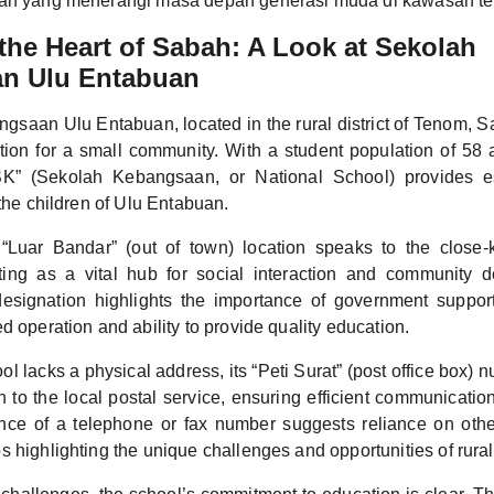
uan yang menerangi masa depan generasi muda di kawasan te
 the Heart of Sabah: A Look at Sekolah
n Ulu Entabuan
saan Ulu Entabuan, located in the rural district of Tenom, S
ion for a small community. With a student population of 58
“SK” (Sekolah Kebangsaan, or National School) provides es
 the children of Ulu Entabuan.
“Luar Bandar” (out of town) location speaks to the close-k
cting as a vital hub for social interaction and community 
designation highlights the importance of government suppor
d operation and ability to provide quality education.
ol lacks a physical address, its “Peti Surat” (post office box) 
 to the local postal service, ensuring efficient communicatio
nce of a telephone or fax number suggests reliance on oth
 highlighting the unique challenges and opportunities of rural