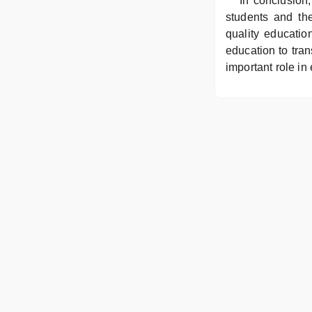
In conclusion
students and th
quality educatio
education to tran
important role in