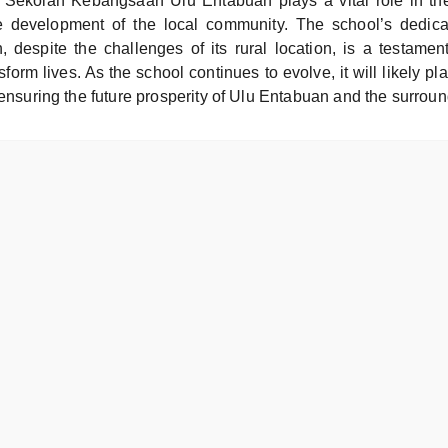
, Sekolah Kebangsaan Ulu Entabuan plays a vital role in the
e development of the local community. The school’s dedicat
n, despite the challenges of its rural location, is a testamen
sform lives. As the school continues to evolve, it will likely pl
 ensuring the future prosperity of Ulu Entabuan and the surroun