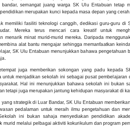
r bandar, semangat juang warga SK Ulu Entabuan tetap 
pendidikan merupakan kunci kepada masa depan yang cerah
k memiliki fasiliti teknologi canggih, dedikasi guru-guru d
udar. Mereka terus mencari cara kreatif untuk meng
an menarik minat murid-murid mereka. Daripada mengguna
membina alat bantu mengajar sehingga memanfaatkan keinda
elajar, SK Ulu Entabuan menunjukkan bahawa pengetahuan bo
ja.
etempat juga memberikan sokongan yang padu kepada S
 untuk menjadikan sekolah ini sebagai pusat pembelajaran 
masyarakat. Hal ini menunjukkan bahawa sekolah ini bukan 
ikan tetapi juga merupakan jantung kehidupan masyarakat di k
 yang strategik di Luar Bandar, SK Ulu Entabuan memberika
wasan pedalaman untuk meraih ilmu pengetahuan dan meni
Sekolah ini bukan sahaja menyediakan pendidikan akadem
murid melalui pelbagai aktiviti kokurikulum dan program pe