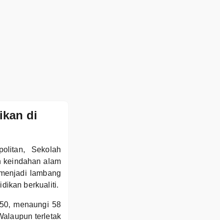
ikan di
politan, Sekolah
h keindahan alam
 menjadi lambang
ikan berkualiti.
50, menaungi 58
alaupun terletak