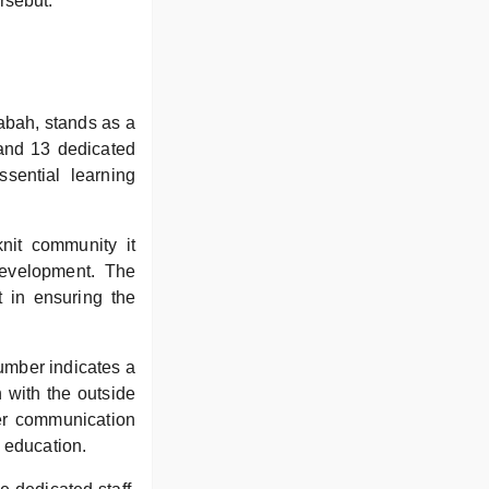
rsebut.
abah, stands as a
 and 13 dedicated
sential learning
nit community it
development. The
t in ensuring the
number indicates a
n with the outside
er communication
 education.