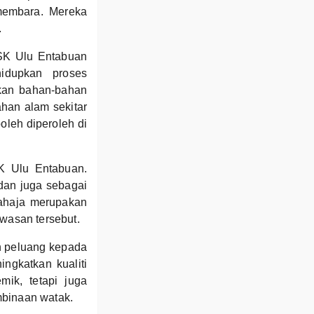
membara. Mereka
.
i SK Ulu Entabuan
hidupkan proses
kan bahan-bahan
han alam sekitar
leh diperoleh di
K Ulu Entabuan.
dan juga sebagai
sahaja merupakan
awasan tersebut.
n peluang kepada
ngkatkan kualiti
ik, tetapi juga
mbinaan watak.