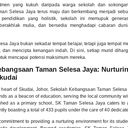
tmen yang kukuh daripada warga sekolah dan sokongan
aman Selesa Jaya terus maju dan berkembang menjadi sebu
i pendidikan yang holistik, sekolah ini memupuk genera
, berakhlak mulia, dan bersedia menghadapi cabaran duni
sa Jaya bukan sekadar tempat belajar, tetapi juga tempat mem
dan mencipta kenangan indah. Di sini, setiap murid diharg
untuk mencapai potensi maksimum mereka.
ebangsaan Taman Selesa Jaya: Nurturi
kudai
e heart of Skudai, Johor, Sekolah Kebangsaan Taman Seles
nds as a beacon of education, serving the local community wi
shed as a primary school, SK Taman Selesa Jaya caters to 
ntly boasting a total of 433 pupils under the care of 40 dedicat
ommitment to providing a nurturing environment for its studen