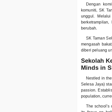
Dengan komi
komuniti, SK T
unggul. Melalu
berketrampilan
berubah.
SK Taman Sele
mengasah bakat, 
diberi peluang 
Sekolah K
Minds in S
Nestled in th
Selesa Jaya) sta
passion. Establi
population, curre
The school’s c