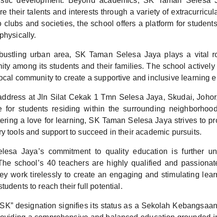
olistic development. Beyond academics, SK Taman Selesa 
re their talents and interests through a variety of extracurricula
o clubs and societies, the school offers a platform for students
physically.
bustling urban area, SK Taman Selesa Jaya plays a vital ro
ty among its students and their families. The school actively 
ocal community to create a supportive and inclusive learning 
address at Jln Silat Cekak 1 Tmn Selesa Jaya, Skudai, Johor
e for students residing within the surrounding neighborhoo
ering a love for learning, SK Taman Selesa Jaya strives to pro
y tools and support to succeed in their academic pursuits.
esa Jaya’s commitment to quality education is further un
 The school’s 40 teachers are highly qualified and passionat
y work tirelessly to create an engaging and stimulating lea
udents to reach their full potential.
SK” designation signifies its status as a Sekolah Kebangsaan