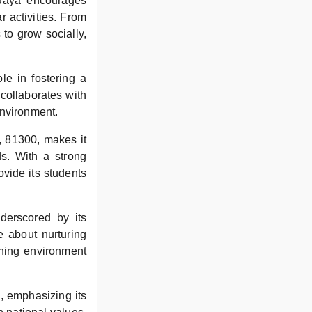
Jaya encourages
r activities. From
 to grow socially,
le in fostering a
collaborates with
environment.
, 81300, makes it
ds. With a strong
vide its students
derscored by its
e about nurturing
rning environment
, emphasizing its