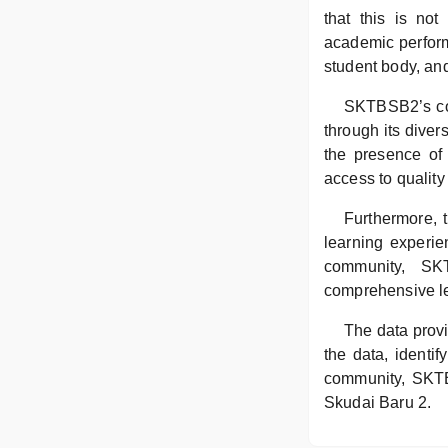
that this is not
academic perform
student body, and 
SKTBSB2’s com
through its diver
the presence of 
access to quality 
Furthermore, t
learning experie
community, SK
comprehensive le
The data provi
the data, identi
community, SKTBS
Skudai Baru 2.