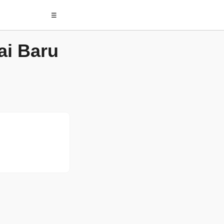
☰
i Baru