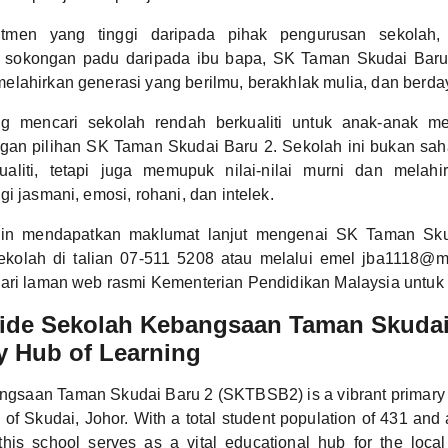
tmen yang tinggi daripada pihak pengurusan sekolah,
n sokongan padu daripada ibu bapa, SK Taman Skudai Baru
lahirkan generasi yang berilmu, berakhlak mulia, dan berda
g mencari sekolah rendah berkualiti untuk anak-anak me
ngan pilihan SK Taman Skudai Baru 2. Sekolah ini bukan sa
ualiti, tetapi juga memupuk nilai-nilai murni dan melah
i jasmani, emosi, rohani, dan intelek.
gin mendapatkan maklumat lanjut mengenai SK Taman Skud
ekolah di talian 07-511 5208 atau melalui emel jba1118@
ari laman web rasmi Kementerian Pendidikan Malaysia untuk 
side Sekolah Kebangsaan Taman Skudai
 Hub of Learning
gsaan Taman Skudai Baru 2 (SKTBSB2) is a vibrant primary s
n of Skudai, Johor. With a total student population of 431 and
this school serves as a vital educational hub for the loc