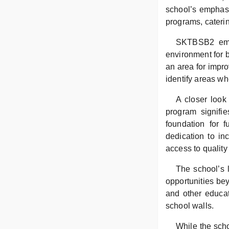
school’s emphasi
programs, caterin
SKTBSB2 embo
environment for 
an area for impro
identify areas wh
A closer look
program signifie
foundation for f
dedication to inc
access to quality
The school’s l
opportunities bey
and other educat
school walls.
While the scho