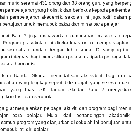
an murid seramai 431 orang dan 38 orang guru yang berpen
kan pembelajaran yang holistik dan berfokus kepada perkem
elain pembelajaran akademik, sekolah ini juga aktif dalam 
 bertujuan untuk memupuk bakat dan minat para pelajar.
dai Baru 2 juga menawarkan kemudahan prasekolah kep
. Program prasekolah ini direka khas untuk mempersiapkan
ersekolahan rendah dengan lebih lancar. Di samping itu, s
ram integrasi bagi memastikan pelajar daripada pelbagai lat
secara harmonis.
egik di Bandar Skudai memudahkan aksesibiliti bagi ibu b
udahan yang lengkap seperti bilik darjah yang selesa, makm
nan yang luas, SK Taman Skudai Baru 2 menyediaka
ng kondusif dan seronok.
uga giat menjalankan pelbagai aktiviti dan program bagi meni
jar para pelajar. Mulai dari pertandingan akademik 
semua program yang dianjurkan di sekolah ini bertujuan unt
emupuk jati diri pelajar.