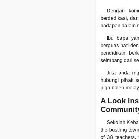
Dengan komi
berdedikasi, da
hadapan dalam me
Ibu bapa yan
berpuas hati de
pendidikan berk
seimbang dari seg
Jika anda in
hubungi pihak s
juga boleh melay
A Look In
Community
Sekolah Keban
the bustling tow
of 38 teachers, 