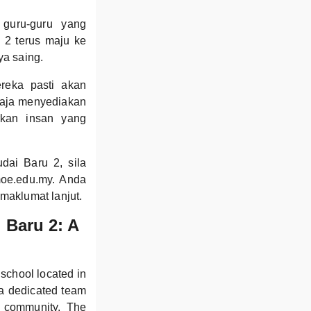
 guru-guru yang
 2 terus maju ke
ya saing.
reka pasti akan
haja menyediakan
irkan insan yang
ai Baru 2, sila
moe.edu.my. Anda
maklumat lanjut.
 Baru 2: A
chool located in
 a dedicated team
al community. The