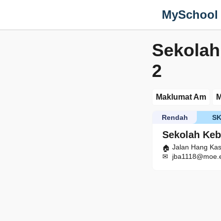
MySchool
Sekolah
2
Maklumat Am
M
Rendah
S
Sekolah Keb
Jalan Hang Kas
jba1118@moe.