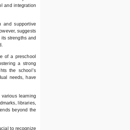
l and integration
m and supportive
however, suggests
 its strengths and
d.
ce of a preschool
ostering a strong
ghts the school’s
vidual needs, have
 various learning
dmarks, libraries,
xtends beyond the
ucial to recognize