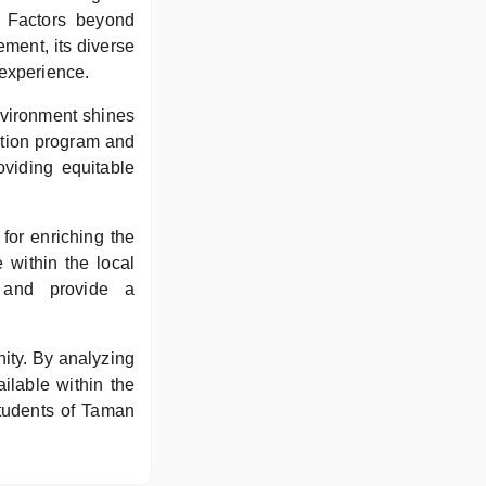
s. Factors beyond
ment, its diverse
l experience.
nvironment shines
ration program and
oviding equitable
for enriching the
 within the local
 and provide a
ity. By analyzing
ilable within the
students of Taman