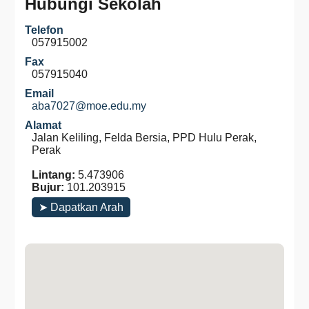
Hubungi Sekolah
Telefon
057915002
Fax
057915040
Email
aba7027@moe.edu.my
Alamat
Jalan Keliling, Felda Bersia, PPD Hulu Perak,
Perak
Lintang:
5.473906
Bujur:
101.203915
➤ Dapatkan Arah