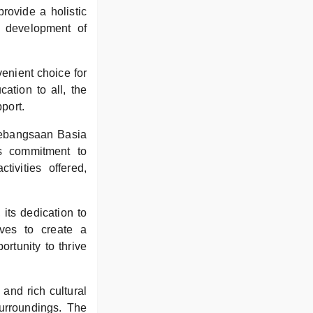
rovide a holistic
e development of
venient choice for
cation to all, the
port.
Kebangsaan Basia
s commitment to
tivities offered,
 its dedication to
ives to create a
rtunity to thrive
 and rich cultural
surroundings. The