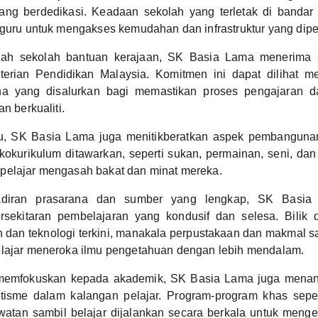
ang berdedikasi. Keadaan sekolah yang terletak di banda
 guru untuk mengakses kemudahan dan infrastruktur yang dipe
ah sekolah bantuan kerajaan, SK Basia Lama menerima
erian Pendidikan Malaysia. Komitmen ini dapat dilihat me
a yang disalurkan bagi memastikan proses pengajaran d
an berkualiti.
u, SK Basia Lama juga menitikberatkan aspek pembangunan h
i kokurikulum ditawarkan, seperti sukan, permainan, seni, dan 
pelajar mengasah bakat dan minat mereka.
diran prasarana dan sumber yang lengkap, SK Basia
sekitaran pembelajaran yang kondusif dan selesa. Bilik d
n dan teknologi terkini, manakala perpustakaan dan makmal 
elajar meneroka ilmu pengetahuan dengan lebih mendalam.
memfokuskan kepada akademik, SK Basia Lama juga menana
otisme dalam kalangan pelajar. Program-program khas seper
watan sambil belajar dijalankan secara berkala untuk meng