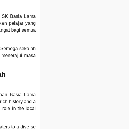
t, SK Basia Lama
kan pelajar yang
angat bagi semua
. Semoga sekolah
u menerajui masa
ah
gsaan Basia Lama
rich history and a
role in the local
ters to a diverse