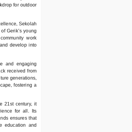
ckdrop for outdoor
cellence, Sekolah
 of Gerik’s young
e community work
 and develop into
ive and engaging
ack received from
uture generations,
cape, fostering a
 21st century, it
ence for all. Its
inds ensures that
he education and