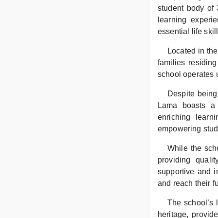
student body of 
learning experi
essential life skil
Located in the
families residing
school operates 
Despite being
Lama boasts a 
enriching learni
empowering studen
While the scho
providing quali
supportive and i
and reach their fu
The school’s l
heritage, provid