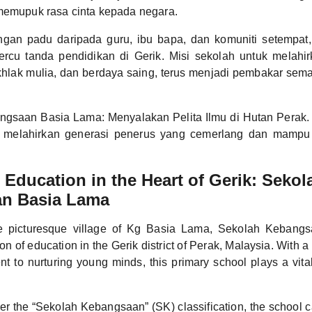
memupuk rasa cinta kepada negara.
gan padu daripada guru, ibu bapa, dan komuniti setempa
ercu tanda pendidikan di Gerik. Misi sekolah untuk melahir
khlak mulia, dan berdaya saing, terus menjadi pembakar sem
ngsaan Basia Lama: Menyalakan Pelita Ilmu di Hutan Perak
ya melahirkan generasi penerus yang cemerlang dan mamp
Education in the Heart of Gerik: Sekol
n Basia Lama
he picturesque village of Kg Basia Lama, Sekolah Keban
n of education in the Gerik district of Perak, Malaysia. With a 
t to nurturing young minds, this primary school plays a vital 
r the “Sekolah Kebangsaan” (SK) classification, the school ca