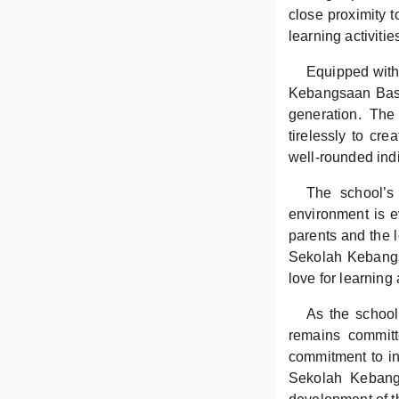
close proximity t
learning activitie
Equipped with
Kebangsaan Basia
generation. The
tirelessly to cr
well-rounded indi
The school’s
environment is e
parents and the l
Sekolah Kebangsa
love for learning 
As the school
remains committe
commitment to in
Sekolah Kebangs