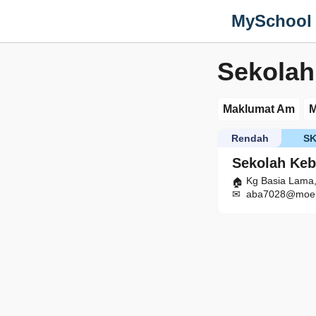
MySchool
Sekolah
Maklumat Am
M
Rendah
S
Sekolah Ke
Kg Basia Lama,
aba7028@moe