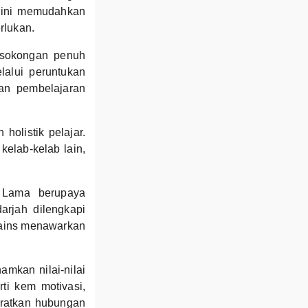
r ini memudahkan
rlukan.
 sokongan penuh
lalui peruntukan
an pembelajaran
olistik pelajar.
kelab-kelab lain,
 Lama berupaya
arjah dilengkapi
sains menawarkan
mkan nilai-nilai
ti kem motivasi,
eratkan hubungan