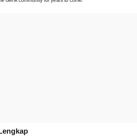
he Gerik community for years to come.
Lengkap