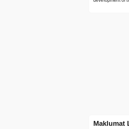
development of t
Maklumat 