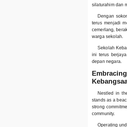
silaturahim dan 
Dengan sokon
terus menjadi m
cemerlang, bera
warga sekolah.
Sekolah Keba
ini terus berja
depan negara.
Embracing 
Kebangsaa
Nestled in t
stands as a beaco
strong commitmen
community.
Operating unde