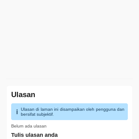
Ulasan
Ulasan di laman ini disampaikan oleh pengguna dan
bersifat subjektif.
Belum ada ulasan
Tulis ulasan anda