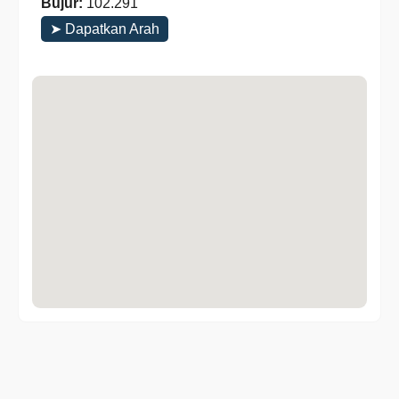
Bujur:
102.291
➤ Dapatkan Arah