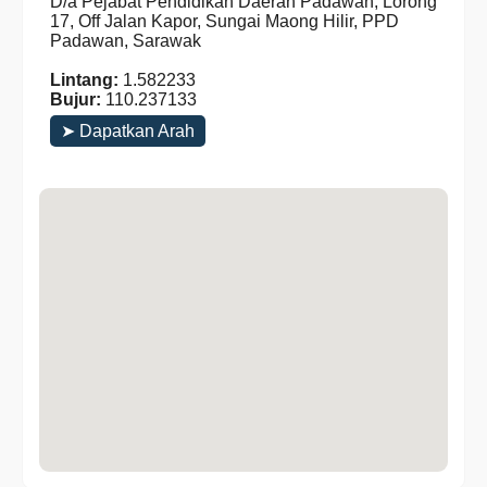
D/a Pejabat Pendidikan Daerah Padawan, Lorong
17, Off Jalan Kapor, Sungai Maong Hilir, PPD
Padawan, Sarawak
Lintang:
1.582233
Bujur:
110.237133
➤ Dapatkan Arah