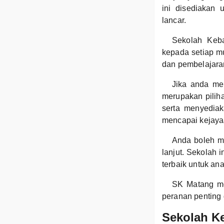
ini disediakan
lancar.
Sekolah Keba
kepada setiap mu
dan pembelajaran
Jika anda me
merupakan piliha
serta menyedia
mencapai kejaya
Anda boleh m
lanjut. Sekolah
terbaik untuk an
SK Matang me
peranan penting 
Sekolah K