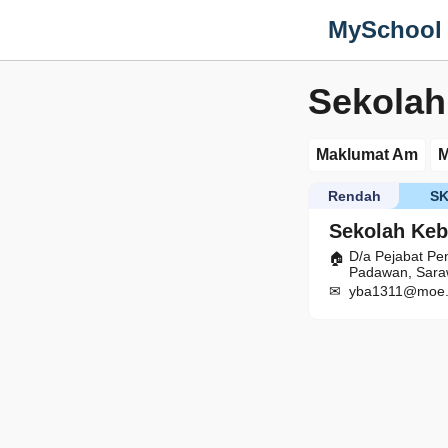
MySchool
Sekolah
Maklumat Am
M
Rendah
S
Sekolah Ke
D/a Pejabat Pe
Padawan, Sar
yba1311@moe.