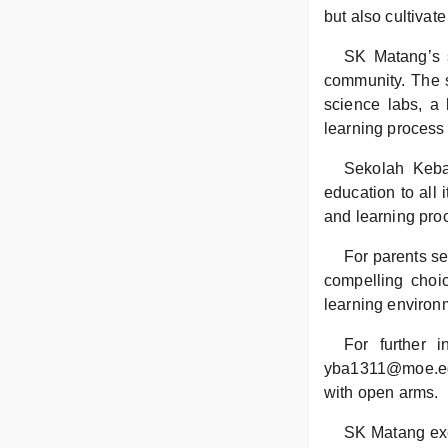
but also cultivat
SK Matang’s st
community. The s
science labs, a 
learning process
Sekolah Keban
education to all 
and learning proc
For parents se
compelling choic
learning environm
For further 
yba1311@moe.edu.
with open arms.
SK Matang exem