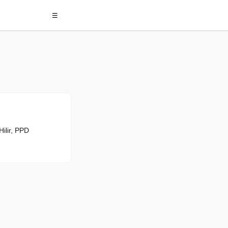
☰
ilir, PPD