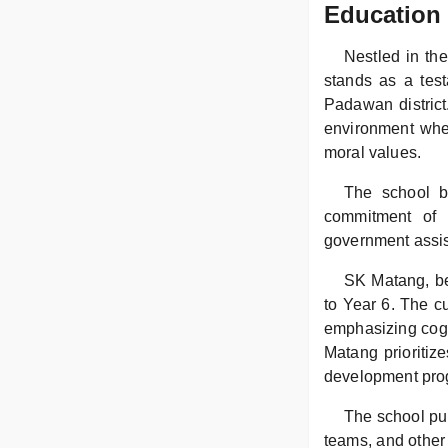
Education
Nestled in th
stands as a test
Padawan distric
environment whe
moral values.
The school b
commitment of 
government assis
SK Matang, be
to Year 6. The c
emphasizing cogn
Matang prioritize
development pro
The school puls
teams, and other 