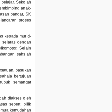
pelajar. Sekolah
membimbing anak-
wasan bandar, SK
lancaran proses
as kepada murid-
i selaras dengan
ikomotor. Selain
mbangan sahsiah
ersatuan, pasukan
 sahaja bertujuan
mupuk semangat
dah diakses oleh
as seperti bilik
 Semua kemudahan