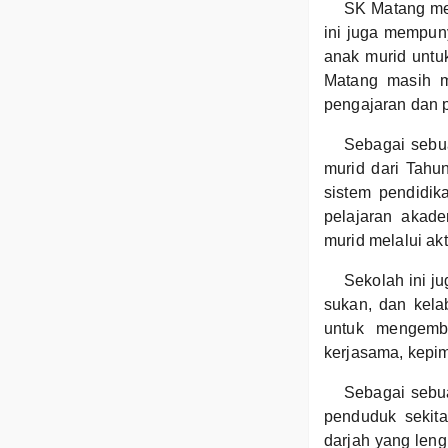
SK Matang mem
ini juga mempun
anak murid untu
Matang masih m
pengajaran dan 
Sebagai sebu
murid dari Tahu
sistem pendidik
pelajaran akad
murid melalui ak
Sekolah ini ju
sukan, dan kelab
untuk mengemb
kerjasama, kepimp
Sebagai sebu
penduduk sekita
darjah yang len