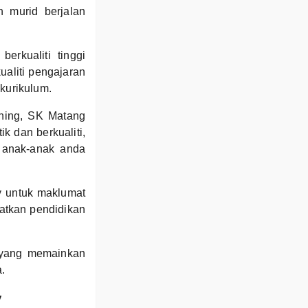
 murid berjalan
rkualiti tinggi
ualiti pengajaran
okurikulum.
hing, SK Matang
k dan berkualiti,
 anak-anak anda
 untuk maklumat
atkan pendidikan
 yang memainkan
.
y