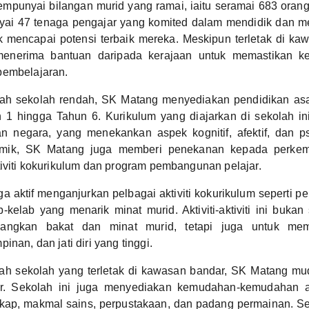
punyai bilangan murid yang ramai, iaitu seramai 683 orang 
yai 47 tenaga pengajar yang komited dalam mendidik dan 
k mencapai potensi terbaik mereka. Meskipun terletak di ka
enerima bantuan daripada kerajaan untuk memastikan ke
pembelajaran.
ah sekolah rendah, SK Matang menyediakan pendidikan as
n 1 hingga Tahun 6. Kurikulum yang diajarkan di sekolah in
an negara, yang menekankan aspek kognitif, afektif, dan ps
emik, SK Matang juga memberi penekanan kepada perke
tiviti kokurikulum dan program pembangunan pelajar.
ga aktif menganjurkan pelbagai aktiviti kokurikulum seperti p
-kelab yang menarik minat murid. Aktiviti-aktiviti ini bukan
angkan bakat dan minat murid, tetapi juga untuk me
inan, dan jati diri yang tinggi.
ah sekolah yang terletak di kawasan bandar, SK Matang mu
r. Sekolah ini juga menyediakan kemudahan-kemudahan as
gkap, makmal sains, perpustakaan, dan padang permainan.