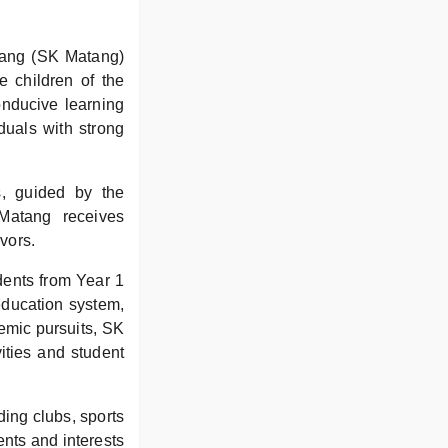
tang (SK Matang)
e children of the
nducive learning
uals with strong
s, guided by the
Matang receives
vors.
dents from Year 1
education system,
emic pursuits, SK
vities and student
uding clubs, sports
ents and interests