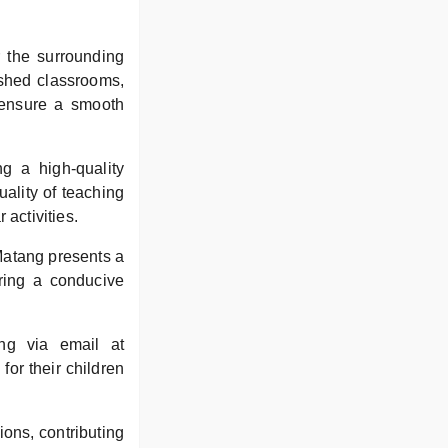
r the surrounding
ished classrooms,
o ensure a smooth
g a high-quality
uality of teaching
 activities.
 Matang presents a
ering a conducive
ang via email at
or their children
ions, contributing