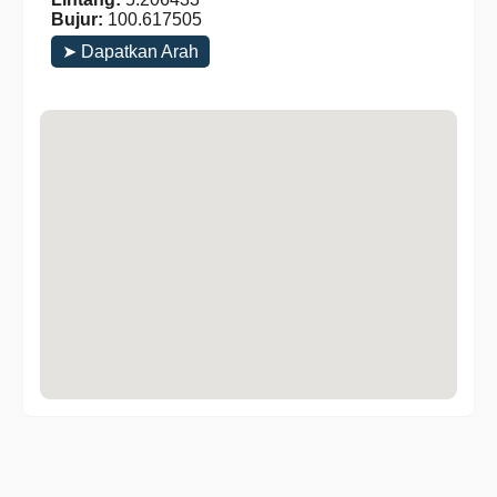
Bujur:
100.617505
➤ Dapatkan Arah