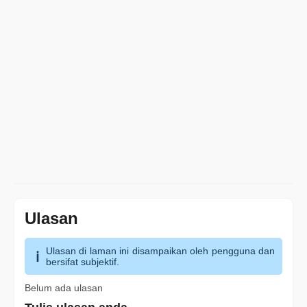
Ulasan
Ulasan di laman ini disampaikan oleh pengguna dan
bersifat subjektif.
Belum ada ulasan