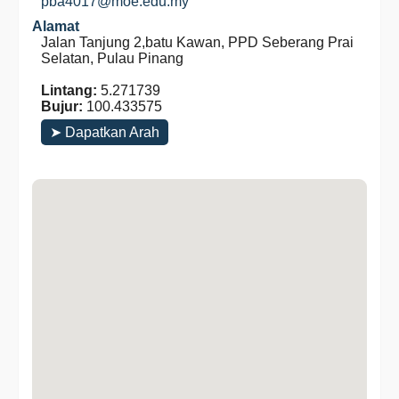
pba4017@moe.edu.my
Alamat
Jalan Tanjung 2,batu Kawan, PPD Seberang Prai
Selatan, Pulau Pinang
Lintang:
5.271739
Bujur:
100.433575
➤ Dapatkan Arah