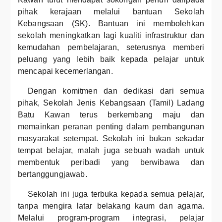
pihak kerajaan melalui bantuan Sekolah
Kebangsaan (SK). Bantuan ini membolehkan
sekolah meningkatkan lagi kualiti infrastruktur dan
kemudahan pembelajaran, seterusnya memberi
peluang yang lebih baik kepada pelajar untuk
mencapai kecemerlangan.
Dengan komitmen dan dedikasi dari semua
pihak, Sekolah Jenis Kebangsaan (Tamil) Ladang
Batu Kawan terus berkembang maju dan
memainkan peranan penting dalam pembangunan
masyarakat setempat. Sekolah ini bukan sekadar
tempat belajar, malah juga sebuah wadah untuk
membentuk peribadi yang berwibawa dan
bertanggungjawab.
Sekolah ini juga terbuka kepada semua pelajar,
tanpa mengira latar belakang kaum dan agama.
Melalui program-program integrasi, pelajar