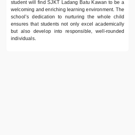
student will find SJKT Ladang Batu Kawan to be a
welcoming and enriching learning environment. The
school’s dedication to nurturing the whole child
ensures that students not only excel academically
but also develop into responsible, well-rounded
individuals.