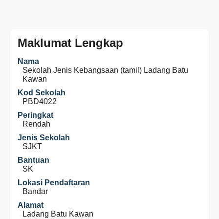
Maklumat Lengkap
Nama
Sekolah Jenis Kebangsaan (tamil) Ladang Batu
Kawan
Kod Sekolah
PBD4022
Peringkat
Rendah
Jenis Sekolah
SJKT
Bantuan
SK
Lokasi Pendaftaran
Bandar
Alamat
Ladang Batu Kawan