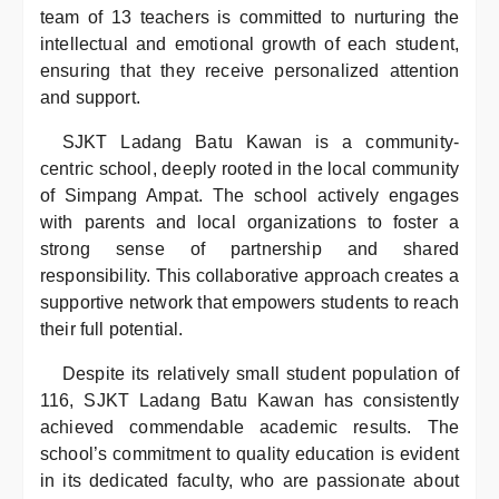
team of 13 teachers is committed to nurturing the
intellectual and emotional growth of each student,
ensuring that they receive personalized attention
and support.
SJKT Ladang Batu Kawan is a community-
centric school, deeply rooted in the local community
of Simpang Ampat. The school actively engages
with parents and local organizations to foster a
strong sense of partnership and shared
responsibility. This collaborative approach creates a
supportive network that empowers students to reach
their full potential.
Despite its relatively small student population of
116, SJKT Ladang Batu Kawan has consistently
achieved commendable academic results. The
school’s commitment to quality education is evident
in its dedicated faculty, who are passionate about