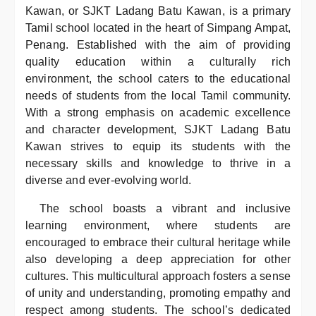
Kawan, or SJKT Ladang Batu Kawan, is a primary
Tamil school located in the heart of Simpang Ampat,
Penang. Established with the aim of providing
quality education within a culturally rich
environment, the school caters to the educational
needs of students from the local Tamil community.
With a strong emphasis on academic excellence
and character development, SJKT Ladang Batu
Kawan strives to equip its students with the
necessary skills and knowledge to thrive in a
diverse and ever-evolving world.
The school boasts a vibrant and inclusive
learning environment, where students are
encouraged to embrace their cultural heritage while
also developing a deep appreciation for other
cultures. This multicultural approach fosters a sense
of unity and understanding, promoting empathy and
respect among students. The school’s dedicated