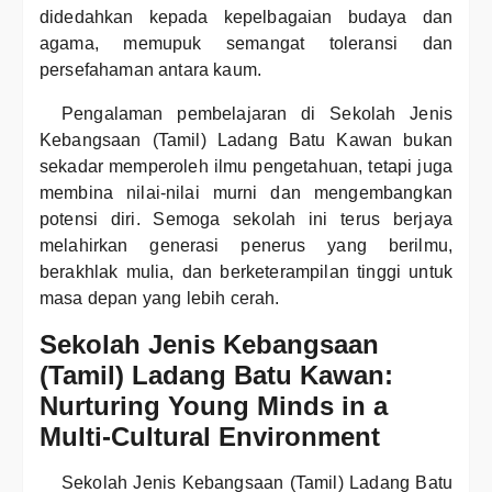
didedahkan kepada kepelbagaian budaya dan
agama, memupuk semangat toleransi dan
persefahaman antara kaum.
Pengalaman pembelajaran di Sekolah Jenis
Kebangsaan (Tamil) Ladang Batu Kawan bukan
sekadar memperoleh ilmu pengetahuan, tetapi juga
membina nilai-nilai murni dan mengembangkan
potensi diri. Semoga sekolah ini terus berjaya
melahirkan generasi penerus yang berilmu,
berakhlak mulia, dan berketerampilan tinggi untuk
masa depan yang lebih cerah.
Sekolah Jenis Kebangsaan
(Tamil) Ladang Batu Kawan:
Nurturing Young Minds in a
Multi-Cultural Environment
Sekolah Jenis Kebangsaan (Tamil) Ladang Batu