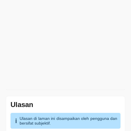
Ulasan
Ulasan di laman ini disampaikan oleh pengguna dan
bersifat subjektif.