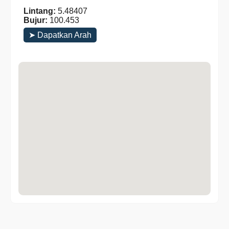
Lintang:
5.48407
Bujur:
100.453
➤ Dapatkan Arah