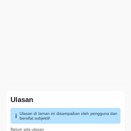
Ulasan
Ulasan di laman ini disampaikan oleh pengguna dan
bersifat subjektif.
Belum ada ulasan