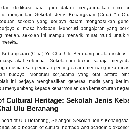
 dan dedikasi para guru dalam menyampaikan ilmu p
id menjadikan Sekolah Jenis Kebangsaan (Cina) Yu Ch
sebuah sekolah yang berjaya dalam menghasilkan gen
erjaya di masa hadapan. Menerusi pengajaran yang berkual
g meriah, sekolah ini mampu menarik minat murid untuk t
 mereka.
 Kebangsaan (Cina) Yu Chai Ulu Beranang adalah institusi
masyarakat setempat. Sekolah ini bukan sahaja menyedi
pi juga memainkan peranan penting dalam membangunkan masy
dan budaya. Menerusi kerjasama yang erat antara pih
olah ini berjaya menghasilkan generasi muda yang beril
mpu menyumbang kepada keharmonian dan kemakmuran negar
f Cultural Heritage: Sekolah Jenis Ke
Chai Ulu Beranang
e heart of Ulu Beranang, Selangor, Sekolah Jenis Kebangsaa
nds as a beacon of cultural heritage and academic excelle