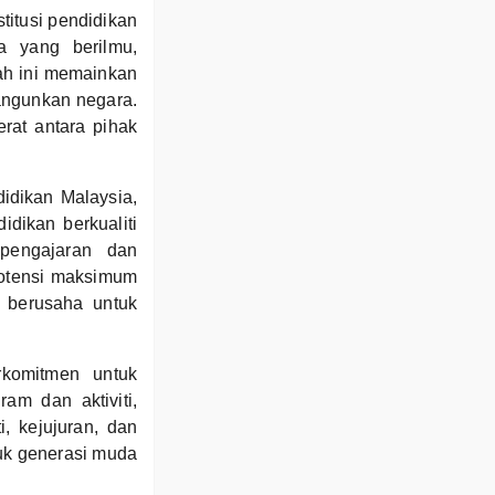
itusi pendidikan
 yang berilmu,
lah ini memainkan
angunkan negara.
rat antara pihak
idikan Malaysia,
dikan berkualiti
 pengajaran dan
potensi maksimum
u berusaha untuk
komitmen untuk
am dan aktiviti,
, kejujuran, dan
uk generasi muda