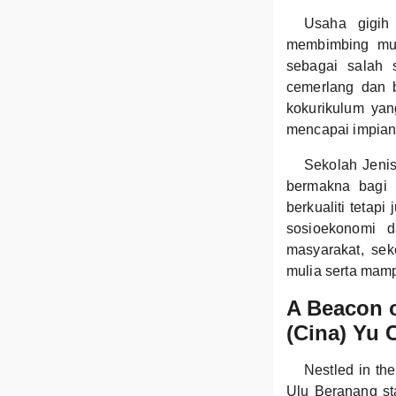
Usaha gigih
membimbing mur
sebagai salah 
cemerlang dan b
kokurikulum yan
mencapai impian
Sekolah Jenis
bermakna bagi 
berkualiti teta
sosioekonomi 
masyarakat, sek
mulia serta ma
A Beacon o
(Cina) Yu 
Nestled in th
Ulu Beranang sta