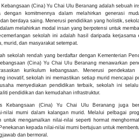
 Kebangsaan (Cina) Yu Chai Ulu Beranang adalah sebuah inst
a dengan komitmennya dalam melahirkan generasi muda
 dan berdaya saing. Menerusi pendidikan yang holistik, seko
 dalam melahirkan modal insan yang berpotensi untuk memb
cemerlangan sekolah ini adalah hasil daripada kerjasama e
u, murid, dan masyarakat setempat.
ah sekolah rendah yang berdaftar dengan Kementerian Pend
ebangsaan (Cina) Yu Chai Ulu Beranang menawarkan pendi
rasaskan kurikulum kebangsaan. Menerusi pendekatan
ng inovatif, sekolah ini memastikan setiap murid mencapai 
saha menyediakan pendidikan terbaik, sekolah ini selal
liti pendidikan dan kemudahan infrastruktur.
is Kebangsaan (Cina) Yu Chai Ulu Beranang juga ber
i-nilai murni dalam kalangan murid. Melalui pelbagai progr
n untuk mengamalkan nilai-nilai seperti hormat menghormati
Penekanan kepada nilai-nilai murni bertujuan untuk membent
gjawab dan bermoral.