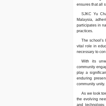
ensures that all 
SJKC Yu Chai
Malaysia, adher
participates in n
practices.
The school’s 
vital role in ed
necessary to cont
With its unw
community engag
play a significa
enduring presen
community unity.
As we look to
the evolving nee
and technology, 