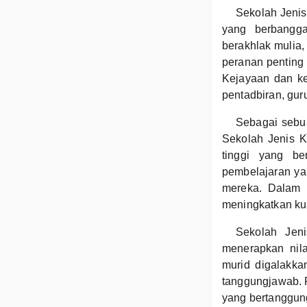
Sekolah Jenis
yang berbangg
berakhlak mulia,
peranan penting
Kejayaan dan ke
pentadbiran, gur
Sebagai sebu
Sekolah Jenis K
tinggi yang be
pembelajaran ya
mereka. Dalam u
meningkatkan kua
Sekolah Jen
menerapkan nila
murid digalakka
tanggungjawab. 
yang bertanggun