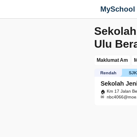
MySchool
Sekolah
Ulu Ber
Maklumat Am
M
Rendah
SJ
Sekolah Jen
Km 17 Jalan B
nbc4066@moe.