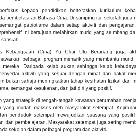
berfokus kepada pendidikan berteraskan kurikulum keb
a pembelajaran Bahasa Cina. Di samping itu, sekolah juga m
 semangat patriotisme dalam setiap aktiviti dan pengajaran
prehensif ini bertujuan melahirkan murid yang seimbang dar
 sahsiah.
s Kebangsaan (Cina) Yu Chai Ulu Beranang juga aktif
enawarkan pelbagai program menarik yang membantu muri
t mereka. Daripada kelab sukan sehingga kelab kebudayaa
enyertai aktiviti yang sesuai dengan minat dan bakat me
m bukan sahaja meningkatkan tahap kesihatan fizikal dan me
a, semangat kesukanan, dan jati diri yang positif.
h yang strategik di tengah-tengah kawasan perumahan menja
n yang mudah diakses oleh masyarakat setempat. Kejiran
 dan penduduk setempat mewujudkan suasana yang positi
an dan pembelajaran. Masyarakat setempat juga sering mem
da sekolah dalam pelbagai program dan aktiviti.