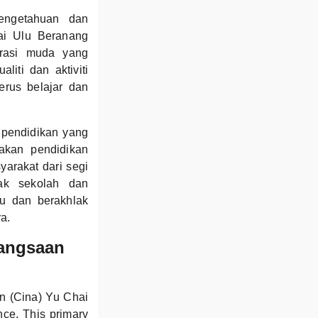
engetahuan dan
ai Ulu Beranang
erasi muda yang
iti dan aktiviti
erus belajar dan
 pendidikan yang
akan pendidikan
arakat dari segi
ak sekolah dan
mu dan berakhlak
a.
bangsaan
n (Cina) Yu Chai
nce. This primary