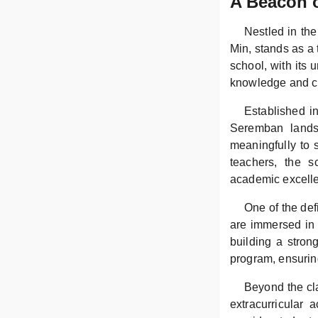
A Beacon 
Nestled in th
Min, stands as a 
school, with its
knowledge and cu
Established i
Seremban lands
meaningfully to 
teachers, the s
academic excelle
One of the def
are immersed in 
building a stron
program, ensuring
Beyond the cl
extracurricular 