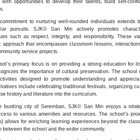
 with opportunities to develop their talents, build self-conf
s.
commitment to nurturing well-rounded individuals extends
cular pursuits. SJK© San Min actively promotes charact
es such as respect, integrity, and responsibility. These val
ic approach that encompasses classroom lessons, interaction
community service projects.
ool’s primary focus is on providing a strong education for i
ognizes the importance of cultural preservation. The school of
tivities designed to promote understanding and apprecia
itiatives include celebrating traditional festivals, organizing cu
se history and literature into the curriculum.
e bustling city of Seremban, SJK© San Min enjoys a strateg
cess to various amenities and resources. The school’s prox
] allows for enriching learning experiences beyond the class
n between the school and the wider community.