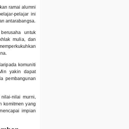
kan ramai alumni
lajar-pelajar ini
an antarabangsa.
berusaha untuk
khlak mulia, dan
memperkukuhkan
ina.
aripada komuniti
in yakin dapat
ada pembangunan
ilai-nilai murni,
an komitmen yang
 mencapai impian