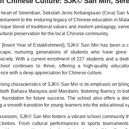
of Chinese Culture: SJK© San Min, Se
e heart of Seremban, Sekolah Jenis Kebangsaan (Cina) San 
testament to the enduring legacy of Chinese education in Mala
 unique blend of traditional values and modern pedagogy, serv
ltural preservation for the local Chinese community.
n [Insert Year of Establishment], SJK© San Min has been a c
cape, nurturing generations of students who have gone o
society. With a current enrollment of 227 students and a ded
chool continues to thrive, offering a high-quality educati
nce with a deep appreciation for Chinese culture.
ining characteristics of SJK© San Min is its emphasis on bili
both Bahasa Malaysia and Mandarin, fostering fluency in b
g foundation for future success. The school also offers a de
 a smooth transition for young learners into the educational s
assroom, SJK© San Min fosters a vibrant school community t
activities. From cultural performances to sports tournaments,