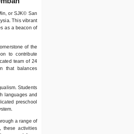
remban
Min, or SJK© San
ysia. This vibrant
es as a beacon of
ornerstone of the
n to contribute
icated team of 24
on that balances
ngualism. Students
oth languages and
dicated preschool
ystem.
hrough a range of
 these activities