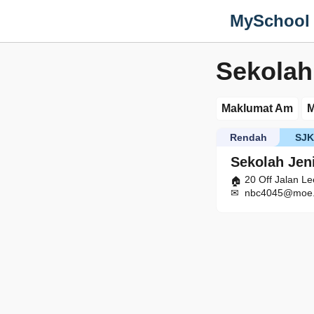
MySchool
Sekolah
Maklumat Am
M
Rendah
SJ
Sekolah Jen
20 Off Jalan L
nbc4045@moe.