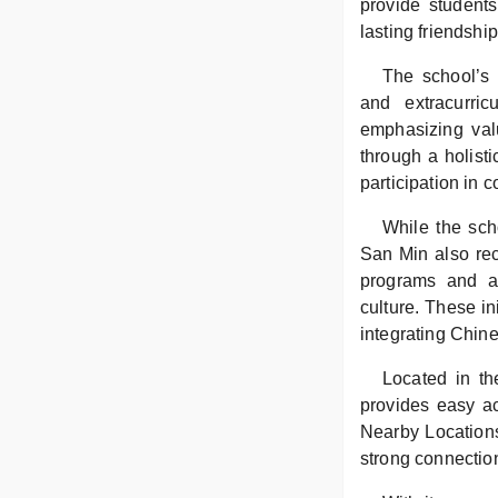
provide students
lasting friendship
The school’s 
and extracurri
emphasizing valu
through a holist
participation in 
While the sch
San Min also rec
programs and ac
culture. These in
integrating Chine
Located in th
provides easy ac
Nearby Locations
strong connectio