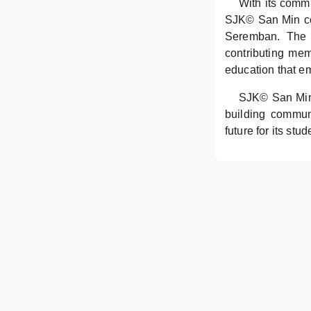
With its commi
SJK© San Min con
Seremban. The s
contributing mem
education that em
SJK© San Min’
building commun
future for its st