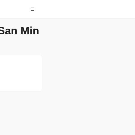
☰
 San Min