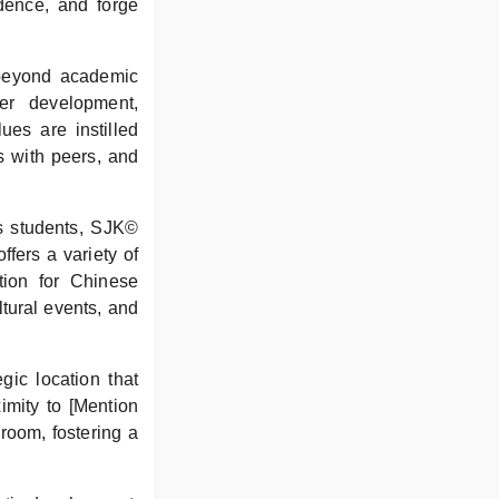
idence, and forge
 beyond academic
er development,
ues are instilled
s with peers, and
ts students, SJK©
fers a variety of
tion for Chinese
ltural events, and
ic location that
imity to [Mention
room, fostering a