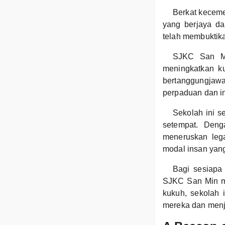
Berkat keceme
yang berjaya dal
telah membuktik
SJKC San Mi
meningkatkan ku
bertanggungja
perpaduan dan in
Sekolah ini s
setempat. Den
meneruskan leg
modal insan yang
Bagi sesiapa 
SJKC San Min me
kukuh, sekolah 
mereka dan menj