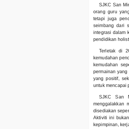
SJKC San Min,
orang guru yan
tetapi juga pe
seimbang dari s
integrasi dalam
pendidikan holis
Terletak di
kemudahan pendi
kemudahan seper
permainan yang 
yang positif, se
untuk mencapai 
SJKC San Mi
menggalakkan mer
disediakan seper
Aktiviti ini bu
kepimpinan, kerj