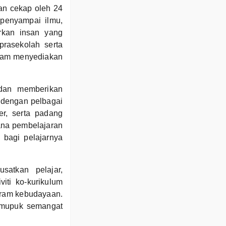
an cekap oleh 24
penyampai ilmu,
rkan insan yang
prasekolah serta
alam menyediakan
dan memberikan
 dengan pelbagai
er, serta padang
ana pembelajaran
k bagi pelajarnya
atkan pelajar,
viti ko-kurikulum
ogram kebudayaan.
memupuk semangat