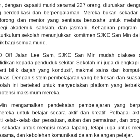
 dengan kapasiti murid seramai 227 orang, diuruskan deng
g berdedikasi dan berpengalaman. Mereka bukan sekadar 
ndorong dan mentor yang sentiasa berusaha untuk melahi
egi akademik, sahsiah, dan jasmani. Kehadiran program 
 kurikulum sekolah menunjukkan komitmen SJKC San Min d
tik bagi semua murid.
 20 Off Jalan Lee Sam, SJKC San Min mudah diakses 
dikan kepada penduduk sekitar. Sekolah ini juga dilengkapi
ti bilik darjah yang kondusif, makmal sains dan komput
luas. Dengan sistem pembelajaran yang berkesan dan suas
kolah ini bertekad untuk menyediakan platform yang terbai
potensi maksimum mereka.
n mengamalkan pendekatan pembelajaran yang berpus
eka untuk belajar secara aktif dan kreatif. Pelbagai akti
ti kelab-kelab dan persatuan, sukan dan permainan, dan pr
kan sekadar untuk mengisi masa lapang, tetapi juga untuk 
asama, dan kebolehan komunikasi dalam kalangan pelajar.