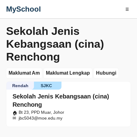
MySchool
☰
Sekolah Jenis
Kebangsaan (cina)
Renchong
Maklumat Am
Maklumat Lengkap
Hubungi
Rendah
SJKC
Sekolah Jenis Kebangsaan (cina)
Renchong
Bt 23, PPD Muar, Johor
jbc5043@moe.edu.my