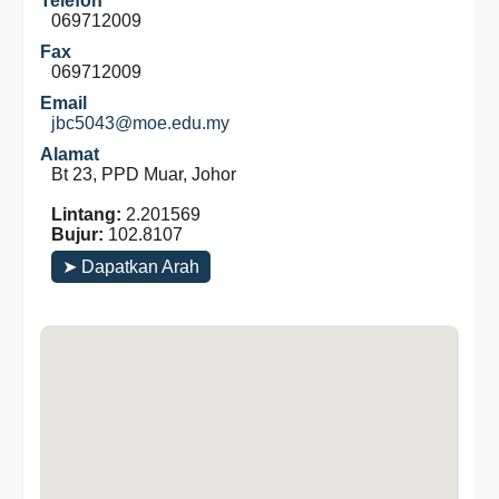
Telefon
069712009
Fax
069712009
Email
jbc5043@moe.edu.my
Alamat
Bt 23, PPD Muar, Johor
Lintang:
2.201569
Bujur:
102.8107
➤ Dapatkan Arah