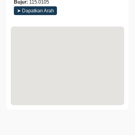
Bujur:
115.0105
➤ Dapatkan Arah