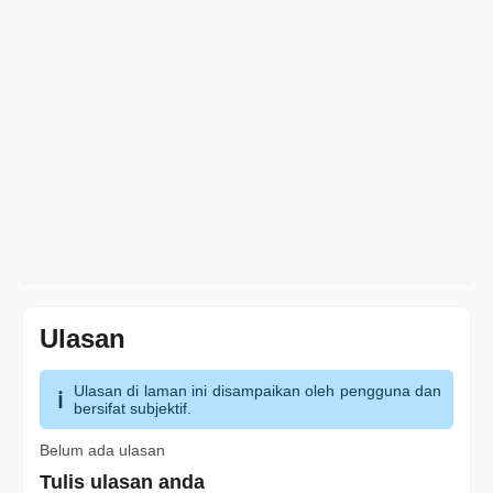
Ulasan
Ulasan di laman ini disampaikan oleh pengguna dan
bersifat subjektif.
Belum ada ulasan
Tulis ulasan anda