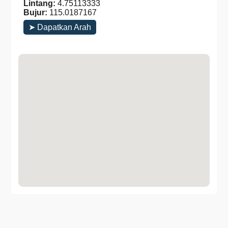
Lintang:
4.75113333
Bujur:
115.0187167
➤ Dapatkan Arah