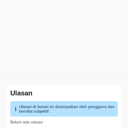
Ulasan
Ulasan di laman ini disampaikan oleh pengguna dan
bersifat subjektif.
Belum ada ulasan