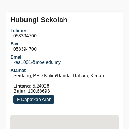
Hubungi Sekolah
Telefon
058394700
Fax
058394700
Email
kea1001@moe.edu.my
Alamat
Serdang, PPD Kulim/Bandar Baharu, Kedah
Lintang:
5.24028
Bujur:
100.68693
➤ Dapatkan Arah