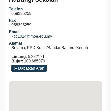
Telefon
058395259
Fax
058395259
Email
kbc1024@moe.edu.my
Alamat
Selama, PPD Kulim/Bandar Baharu, Kedah
Lintang:
5.232171
Bujur:
100.685079
➤ Dapatkan Arah